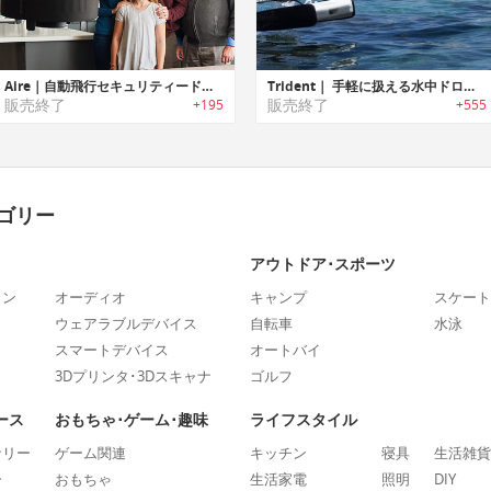
Aire｜自動飛行セキュリティードローン「エアー」
Trident｜ 手軽に扱える水中ドローン「トライデント」
販売終了
販売終了
+195
+555
ゴリー
アウトドア･スポーツ
ォン
オーディオ
キャンプ
スケート
ウェアラブルデバイス
自転車
水泳
スマートデバイス
オートバイ
3Dプリンタ･3Dスキャナ
ゴルフ
ース
おもちゃ･ゲーム･趣味
ライフスタイル
ナリー
ゲーム関連
キッチン
寝具
生活雑貨
ー
おもちゃ
生活家電
照明
DIY