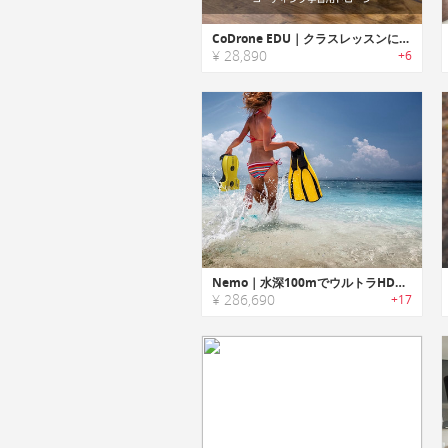
CoDrone EDU｜クラスレッスンに最適なコーディング学習用ドローン「コードローンEDU」
¥ 28,890
+6
Nemo｜水深100mでウルトラHD撮影・VR体験可能な水中ドローン「ニモ」
¥ 286,690
+17