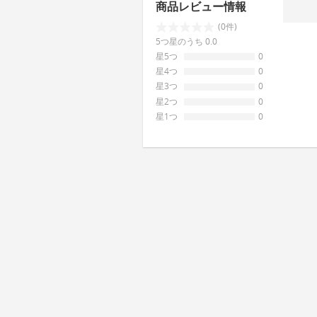
商品レビュー情報
(0件)
5つ星のうち 0.0
星5つ
0
星4つ
0
星3つ
0
星2つ
0
星1つ
0