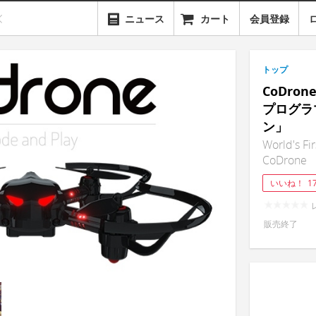
ニュース
カート
会員登録
トップ
CoDr
プログラ
ン」
World's Fi
CoDrone
いいね！
1
販売終了