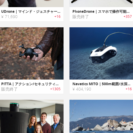
UDrone｜マインド・ジェスチャーでコントロール可能なドローン「ユードローン」
PhoneDrone｜スマホで操作可能なパーソナルドローン「フォン・ドローン」
¥ 71,690
販売終了
+16
+357
PITTA｜アクション/セキュリティーカメラとして使用可能な4Kセルフィードローン「ピータ」
Navatics MITO｜500m範囲/水深40mでスムーズな水中撮影が可能なポータブル水中ドローン「ナバティクスミト」
販売終了
¥ 404,190
+1305
+16