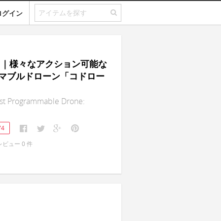
ログイン
one｜様々なアクション可能な
マブルドローン「コドロー
rst Programmable Drone:
74
レビュー
0
件