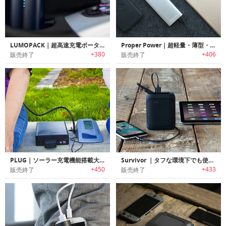
LUMOPACK｜超高速充電ポータブルバッテリーパック「ルモパック」
Proper Power｜超軽量・薄型・急速充電ポータブルチャージャー
+380
+406
販売終了
販売終了
PLUG｜ソーラー充電機能搭載大容量バッテリーパック「プラグ」
Survivor ｜タフな環境下でも使用可能なポータブルチャージャー「サバイバー」
+450
+433
販売終了
販売終了