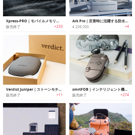
Xpress-PRO｜モバイルメモリー/充電ステーション「エクスプレスプロ」
Ark Pro｜災害時に活躍する防水ジェネレーター
+233
+4
販売終了
¥ 206,000
Verdict Juniper｜ストーンモチーフのオーバルシェイプポータブルチャージャー
smrtFOB｜インテリジェント機能搭載モジュラースマートワイヤレスチャージャー 「スマートフォブ」
+11
+274
販売終了
販売終了