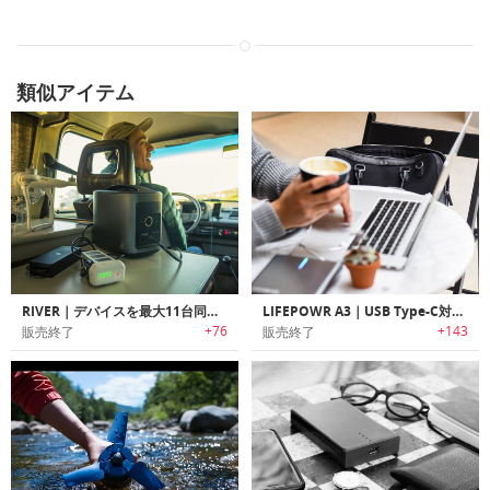
類似アイテム
RIVER｜デバイスを最大11台同時に充電可能なパワフルモバイルパワーステーション「リバー」
LIFEPOWR A3｜USB Type-C対応ポータブルチャージャー「ライフパワーA3」
+76
+143
販売終了
販売終了