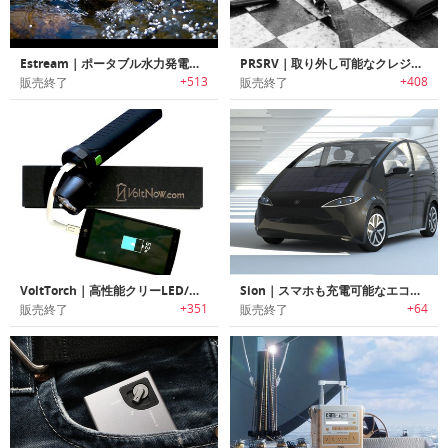
Estream｜ポータブル水力発電チャージャー「イーストリーム」
PRSRV｜取り外し可能なクレジットカードバッテリー搭載パワーバンク「プリザーブ」
+513
+408
販売終了
販売終了
VoltTorch｜高性能クリーLED/大容量バッテリー搭載したフラッシュライト「ボルトタッチ」
Sion｜スマホも充電可能なエコフレンドリーソーラーカー「サイオン」
+351
+64
販売終了
販売終了