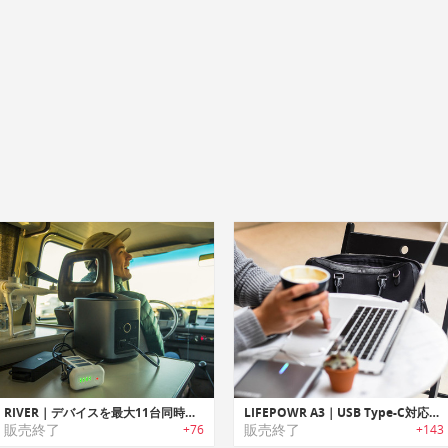
RIVER｜デバイスを最大11台同時に充電可能なパワフルモバイルパワーステーション「リバー」
LIFEPOWR A3｜USB Type-C対応ポータブルチャージャー「ライフパワーA3」
販売終了
販売終了
+76
+143