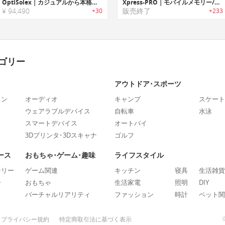
OptiSolex｜カジュアルから本格派まで使える、400W出力のブリーフケースサイズソーラーパネル
Xpress-PRO｜モバイルメモリー/充電ステーション「エクスプレスプロ」
¥ 94,490
販売終了
+30
+233
ゴリー
アウトドア･スポーツ
ォン
オーディオ
キャンプ
スケート
ウェアラブルデバイス
自転車
水泳
スマートデバイス
オートバイ
3Dプリンタ･3Dスキャナ
ゴルフ
ース
おもちゃ･ゲーム･趣味
ライフスタイル
ナリー
ゲーム関連
キッチン
寝具
生活雑貨
ー
おもちゃ
生活家電
照明
DIY
バーチャルリアリティ
ファッション
時計
ペット関
プライバシー規約
特定商取引法に基づく表示