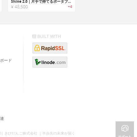
Shine 2.0｜片手で持てるポータブルな風力発電機
¥ 48,500
+4
BUILT WITH
ボード
連
©| きびだんご株式会社 | 半歩先の未来が届く
サポート