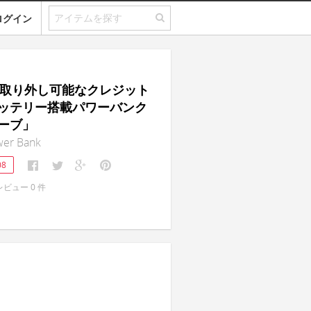
ログイン
V｜取り外し可能なクレジット
ッテリー搭載パワーバンク
ーブ」
er Bank
08
レビュー
0
件