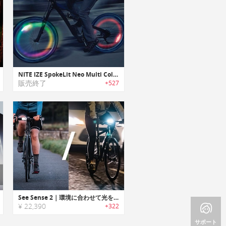
NITE IZE SpokeLit Neo Multi Color｜車輪のスポークに挟み込むLED「スポークリットネオマルチカラー」
販売終了
+527
See Sense 2｜環境に合わせて光を調整するスマートバイクライト「シーセンス ビーム＆アイコン2」
¥ 22,390
+322
サポート