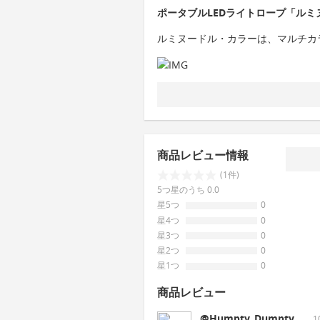
ポータブルLEDライトロープ「ル
ルミヌードル・カラーは、マルチカ
商品レビュー情報
(1件)
5つ星のうち 0.0
星5つ
0
星4つ
0
星3つ
0
星2つ
0
星1つ
0
商品レビュー
@Humpty_Dumpty__
1