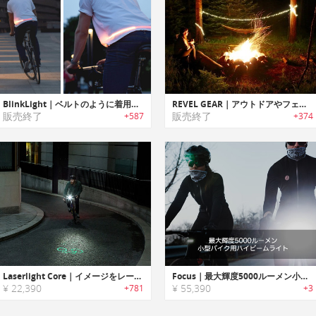
BlinkLight｜ベルトのように着用可能な自転車用LEDストリップライト「ブリンクライト」
REVEL GEAR｜アウトドアやフェスに最適なポータブルLEDロープライト「レベルギア」
販売終了
販売終了
+587
+374
Laserlight Core｜イメージをレーザープロジェクションする安全性の高いバイクライト「レーザーライトコア」
Focus｜最大輝度5000ルーメン小型バイク用ハイビームライト「フォーカス」
¥ 22,390
¥ 55,390
+781
+3