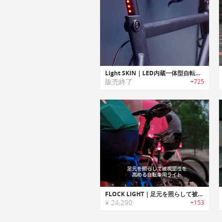
Light SKIN｜LED内蔵一体型自転車用シートポスト「ライトスキン」
販売終了
+725
FLOCK LIGHT｜足元を照らして被視認性を高める自転車用ライト「フロックライト」
¥ 24,290
+153