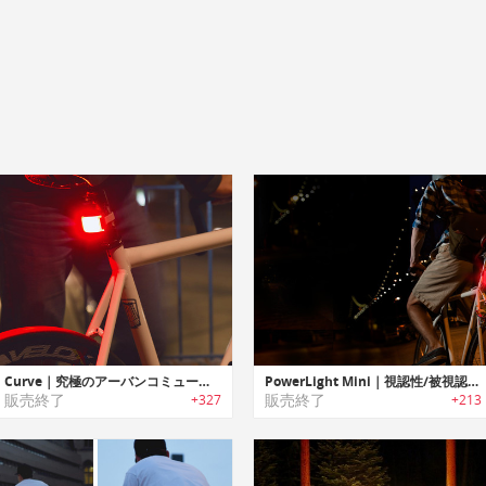
Curve｜究極のアーバンコミューター向けリアライト「カーブ」
PowerLight Mini｜視認性/被視認性を高めるバイク用USB充電式ライト「パワーライトミニ」
販売終了
販売終了
+327
+213