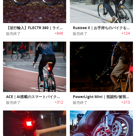
【並行輸入】FLECTR 360｜ライディングに影響を与えないバイク用360°リフレクター「フレクター360」
Rubbee X｜お手持ちのバイクを簡単に電動バイクに変身させる「ラビーX」
+848
+124
販売終了
販売終了
ACE｜AI搭載のスマートバイクライト「エース」
PowerLight Mini｜視認性/被視認性を高めるバイク用USB充電式ライト「パワーライトミニ」
+312
+213
販売終了
販売終了