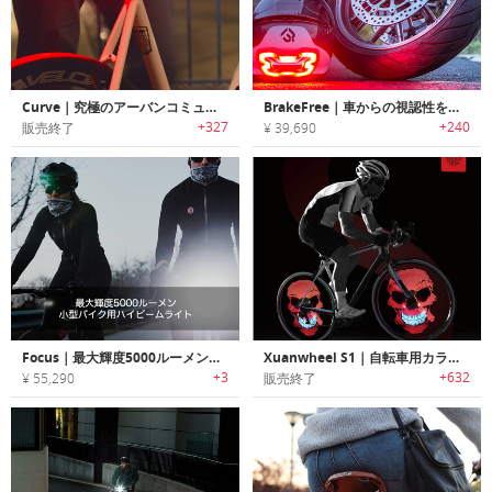
Curve｜究極のアーバンコミューター向けリアライト「カーブ」
BrakeFree｜車からの視認性を高めるヘルメット用ブレーキライト「ブレーキフリー」
+327
+240
販売終了
¥ 39,690
Focus｜最大輝度5000ルーメン小型バイク用ハイビームライト「フォーカス」
Xuanwheel S1｜自転車用カラフルホイールスポークライト「エスワン」
+3
+632
¥ 55,290
販売終了