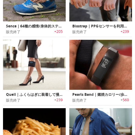
Sence｜64種の感情/身体的ステータスをトラッキング可能なヘルス/感情トラッカー「センス」
Biostrap｜PPGセンサーを利用して健康状態を把握可能なクリニカル品質マルチデバイスウェアラブルプラットフォーム 「バイオストラップ」
+205
+239
販売終了
販売終了
Quell｜ふくらはぎに装着して慢性的な痛みを改善するウェアラブルデバイス「クエル」
Pearls Band｜燃焼カロリー/歩数/血圧/酸素飽和度/疲労レベルをモニタリング可能な多機能ヘルスリストバンド「パールバンド」
+239
+560
販売終了
販売終了