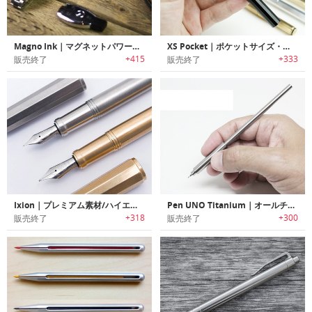
Magno Ink｜マグネットパワーペン「マグノインク」
XS Pocket｜ポケットサイズ・ミニマルデザイン万年筆「XSポケット」
+415
+333
販売終了
販売終了
Ixion｜プレミアム素材/ハイエンドコンポーネントを使用したミニマルデザイン万年筆「イクシオン」
Pen UNO Titanium｜オールチタン製ミニマルデザインペン「ウノ」
+318
+300
販売終了
販売終了