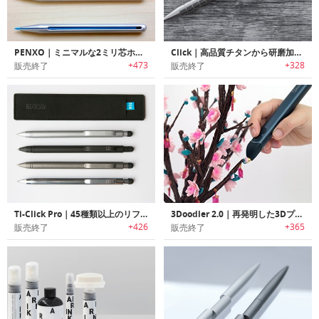
PENXO｜ミニマルな2ミリ芯ホルダーペンシル「ペンゾ」
Click｜高品質チタンから研磨加工したパーツのみを使用したクリック式ペン「クリック」
+473
+328
販売終了
販売終了
Ti-Click Pro｜45種類以上のリフィルに対応しているチタン製ノック式ペン
3Doodler 2.0｜再発明した3Dプリントペン 3ドゥードゥラー 2.0ペン
+426
+365
販売終了
販売終了