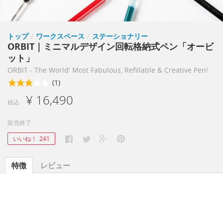
トップ
/
ワークスペース
/
ステーショナリー
ORBIT｜ミニマルデザイン回転格納式ペン「オービ
ット」
ORBIT - The World' Most Fabulous, Refillable & Creative Pen!
(1)
¥ 16,490
税込
販売終了
いいね！
241
特徴
レビュー