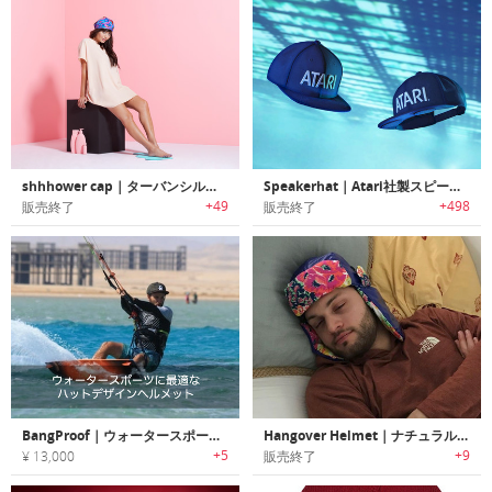
shhhower cap｜ターバンシルエットシャワーキャップ
Speakerhat｜Atari社製スピーカー内蔵ベースボールキャップ「スピーカーハット」
+49
+498
販売終了
販売終了
BangProof｜ウォータースポーツに最適なハットデザインヘルメット「バンプルーフ」
Hangover Helmet｜ナチュラルに二日酔いから回復できるヘルメット「ハングオーバーヘルメット」
+5
+9
¥ 13,000
販売終了