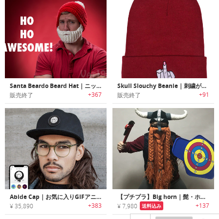
Santa Beardo Beard Hat｜ニット製サンタセット
Skull Slouchy Beanie｜刺繍がワンポイントのレディースビーニー帽
+367
+91
販売終了
販売終了
Abide Cap｜お気に入りGIFアニメーションを表示できるキャップ「アバイド」
【プチプラ】Big horn｜髭・ホーン付きのバイキングスタイルのニット帽
+383
+137
¥ 35,890
¥ 7,980
送料込み