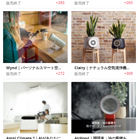
+283
+265
販売終了
販売終了
Wynd｜パーソナルスマート空気清浄機「ウィンド」
Clairy｜ナチュラル空気清浄機「クレイリー」
+272
+309
販売終了
販売終了
Ambi Climate 2｜AIがあなたに合わせた快適さを学習して最適な空調管理を行う「アンビクリメイト2」
AirHood｜調理臭・油の蓄積を防ぐポータブルレンジフード「エアフード」