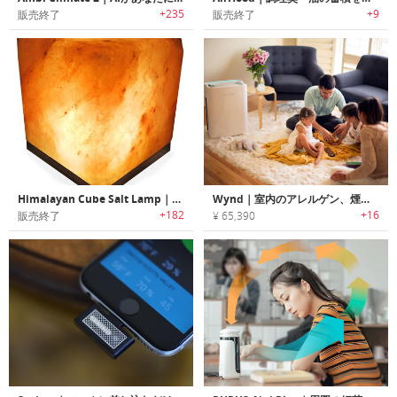
+235
+9
販売終了
販売終了
Himalayan Cube Salt Lamp｜ヒマラヤ岩塩ランプ
Wynd｜室内のアレルゲン、煙、細菌、汚染をモニターできるパワフル空気清浄機システム「ウィンド」
+182
+16
販売終了
¥ 65,390