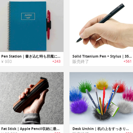
Pen Station｜書き込む時も邪魔にならないノート用ペンホルダー「ペンステーション」
Solid Titanium Pen + Stylus｜35種以上のレフィル互換のチタン製ペン・スタイラス
¥ 980
販売終了
+243
+561
Fat Stick｜Apple Pencil収納に最適な高級感のあるイタリア製ペンシルケース
Desk Urchin｜机の上をすっきり収納するウニデザインデスクオーガナイザー「デスクアーチン」