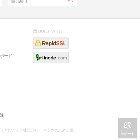
販売終了
+307
BUILT WITH
ボード
連
©| きびだんご株式会社 | 半歩先の未来が届く
サポート