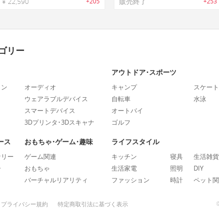
¥ 22,590
販売終了
+205
+253
ゴリー
アウトドア･スポーツ
ォン
オーディオ
キャンプ
スケート
ウェアラブルデバイス
自転車
水泳
スマートデバイス
オートバイ
3Dプリンタ･3Dスキャナ
ゴルフ
ース
おもちゃ･ゲーム･趣味
ライフスタイル
ナリー
ゲーム関連
キッチン
寝具
生活雑貨
ー
おもちゃ
生活家電
照明
DIY
バーチャルリアリティ
ファッション
時計
ペット関
プライバシー規約
特定商取引法に基づく表示