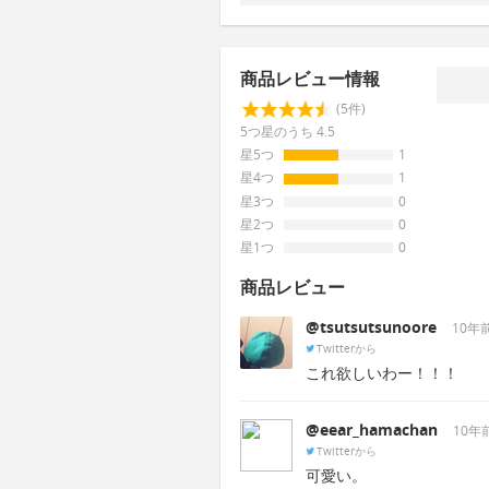
商品レビュー情報
(5件)
5つ星のうち 4.5
星5つ
1
星4つ
1
星3つ
0
星2つ
0
星1つ
0
商品レビュー
@tsutsutsunoore
10年
Twitterから
これ欲しいわー！！！
@eear_hamachan
10年
Twitterから
可愛い。