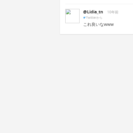
@Lidia_tn
10年前
Twitterから
これ良いなwww