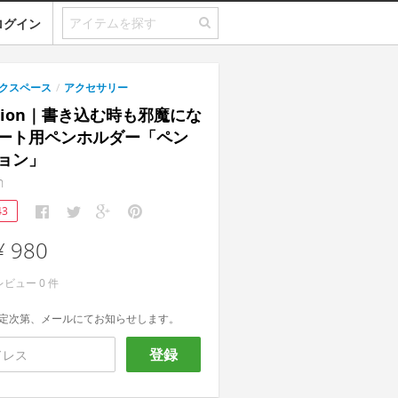
ログイン
クスペース
/
アクセサリー
tation｜書き込む時も邪魔にな
ート用ペンホルダー「ペン
ョン」
n
43
¥ 980
レビュー
0
件
定次第、メールにてお知らせします。
登録