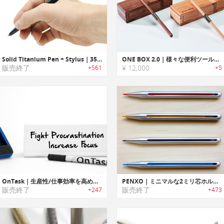
Solid Titanium Pen + Stylus｜35種以上のレフィル互換のチタン製ペン・スタイラス
ONE BOX 2.0｜様々な便利ツールに組み替えれる木製筆箱
販売終了
¥ 12,000
+561
+5
OnTask｜生産性/仕事効率を高める三面デスクトップホワイトボード「オンタスク」
PENXO｜ミニマルな2ミリ芯ホルダーペンシル「ペンゾ」
販売終了
販売終了
+247
+473