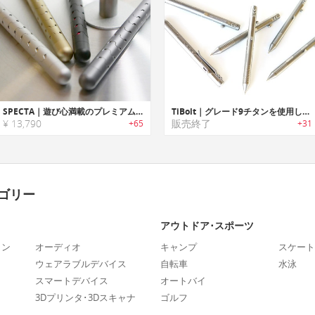
SPECTA｜遊び心満載のプレミアム合金ペン・フィジェットボール「スペクタ」
TiBolt｜グレード9チタンを使用したボルトアクションペンシル「タイボルト」
¥ 13,790
販売終了
+65
+31
ゴリー
アウトドア･スポーツ
ォン
オーディオ
キャンプ
スケート
ウェアラブルデバイス
自転車
水泳
スマートデバイス
オートバイ
3Dプリンタ･3Dスキャナ
ゴルフ