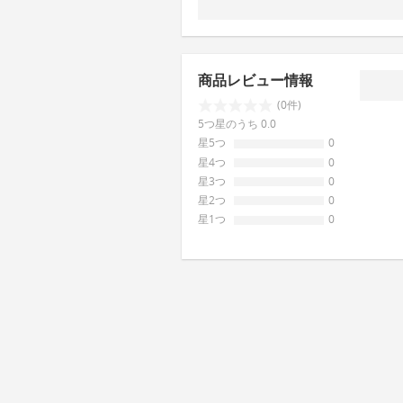
商品レビュー情報
(0件)
5つ星のうち 0.0
星5つ
0
星4つ
0
星3つ
0
星2つ
0
星1つ
0