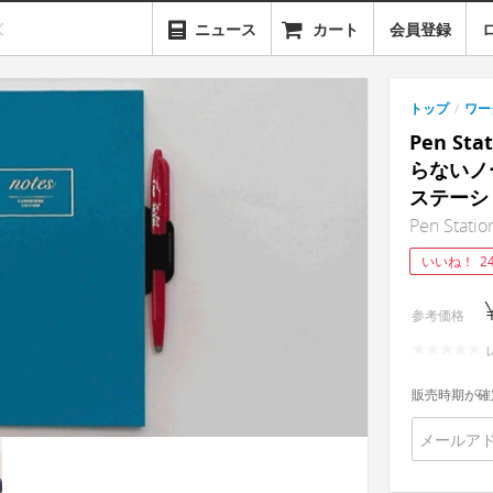
ニュース
カート
会員登録
トップ
/
ワー
Pen S
らないノ
ステーシ
Pen Statio
いいね！
2
参考価格
販売時期が確