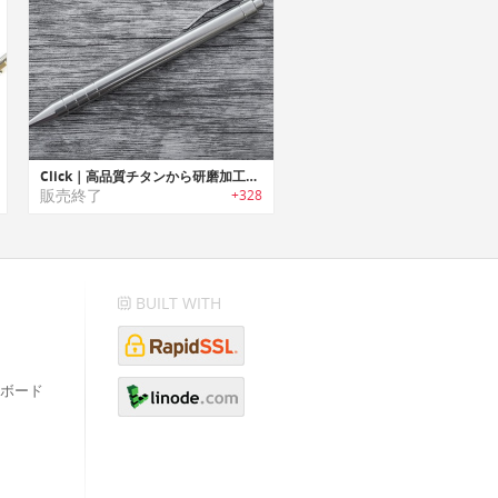
Click｜高品質チタンから研磨加工したパーツのみを使用したクリック式ペン「クリック」
販売終了
+328
BUILT WITH
ボード