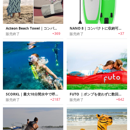
Acteon Beach Towel｜コンパクト抗菌マイクロファイバービーチタオル「アクテオン」
NANO 8｜コンパクトに収納可能でバランスに優れた空気注入式のポータブルSUPボード
+369
+37
販売終了
販売終了
SCORKL｜最大10分間水中で呼吸できる再充填可能な軽量・ポータブルシリンダー「スコークル」
FUTO ｜ポンプを使わずに数回のスイングで空気注入可能なポータブルエアーマットレス「フュートー」
+2187
+642
販売終了
販売終了