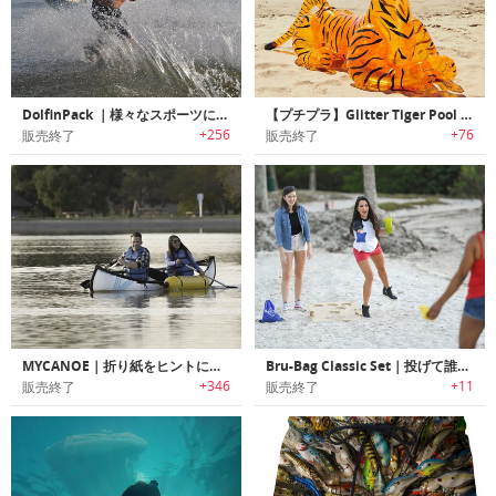
DolfinPack ｜様々なスポーツに最適な水分補給バックパック「ドルフィンパック」
【プチプラ】Glitter Tiger Pool Float｜グリッター入りタイガーモチーフビーチフロート
+256
+76
販売終了
販売終了
MYCANOE｜折り紙をヒントにデザインされた折りたたみ方式カヌー「マイカヌー」
Bru-Bag Classic Set｜投げて誰でも簡単に楽しめるヤードゲームボード「ブルーバッグ」
+346
+11
販売終了
販売終了