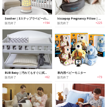
Soother｜3ステップでベビーの寝つきを改善するライトサウンドプロジェクター「スーザー」
hiccapop Pregnancy Pillow｜クッション面を使い分け可能なマタニティピロー
+194
+225
販売終了
販売終了
BUB Baby｜汚れてもすぐに拭き取り可能なオムツ替え用パッドカバーのご紹介です。
車内用ベビーモニター
+62
+73
販売終了
販売終了