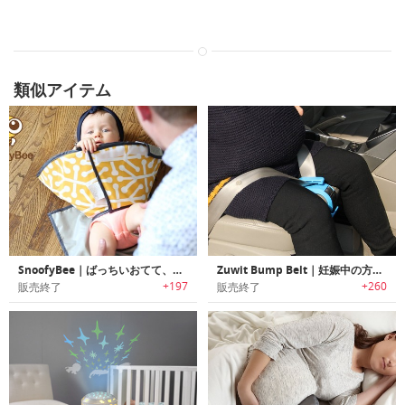
類似アイテム
SnoofyBee｜ばっちいおてて、バイバイ！賢いオムツ替えシート「スヌーフィービー」
Zuwit Bump Belt｜妊娠中の方でも快適/安心な腹部を圧迫しないシートベルトアジャスター
+197
+260
販売終了
販売終了