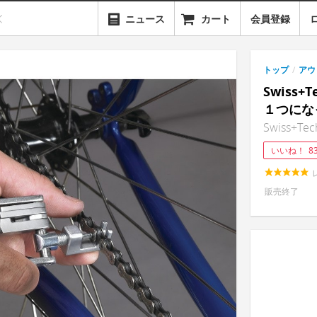
ニュース
カート
会員登録
トップ
/
アウ
Swiss+
１つにな
Swiss+Tec
いいね！
8
販売終了