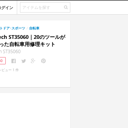
ログイン
トドア･スポーツ
/
自転車
Tech ST35060｜20のツールが
った自転車用修理キット
h ST35060
30
レビュー
1
件