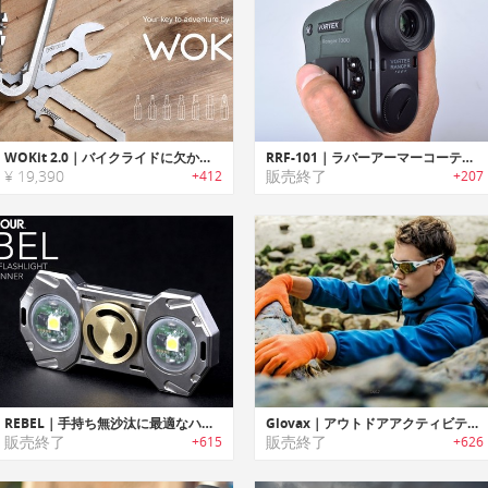
WOKit 2.0｜バイクライドに欠かせないカラビナデザインユニバーサルマルチツール「ウォキット2.0」
RRF-101｜ラバーアーマーコーティングでタフユース可能なレンジファインダー
¥ 19,390
販売終了
+412
+207
REBEL｜手持ち無沙汰に最適なハンドスピナー搭載フラッシュライト「レベル」
Glovax｜アウトドアアクティビティ/作業に最適な耐久性に優れ安全性を提供するマルチ機能グローブ「グローバックス」
販売終了
販売終了
+615
+626