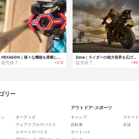
HEXAGON｜様々な機能を搭載した自転車用スマートテールライト「ヘキサゴン」
Zona｜ライダーの後方視界を広げるオートバイ用リアビューシステム「ゾナ」
販売終了
販売終了
+218
+89
ゴリー
アウトドア･スポーツ
ォン
オーディオ
キャンプ
スケート
ウェアラブルデバイス
自転車
水泳
スマートデバイス
オートバイ