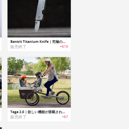
Banbit Titanium Knife｜究極のチタン製キーチェーンナイフ「バンディッド」
販売終了
+619
Taga 2.0｜欲しい機能が搭載されたファミリーバイク「タガ2.0」
販売終了
+67