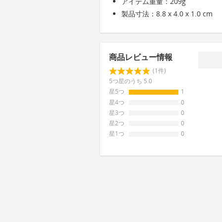
アイテム重量：209g
製品寸法：8.8 x 4.0 x 1.0 cm
商品レビュー情報
(1件)
5つ星のうち 5.0
星5つ
1
星4つ
0
星3つ
0
星2つ
0
星1つ
0