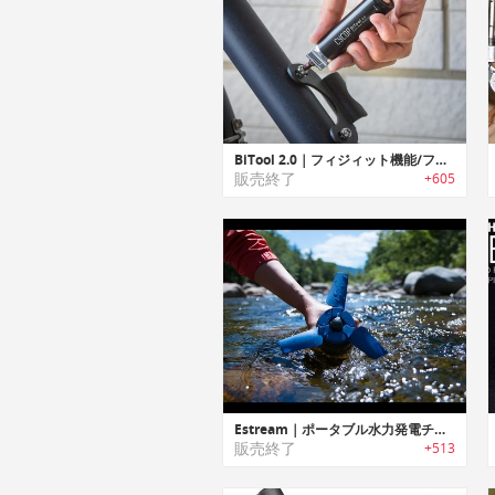
BiTool 2.0｜フィジィット機能/フラッシュライト付きキーホルダーサイズマルチツール「バイツール2.0」
販売終了
+605
Estream｜ポータブル水力発電チャージャー「イーストリーム」
販売終了
+513