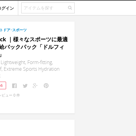
ログイン
トドア･スポーツ
nPack ｜様々なスポーツに最適
給バックパック「ドルフィ
」
Lightweight, Form-fitting,
, Extreme Sports Hydration
k
56
レビュー
0
件