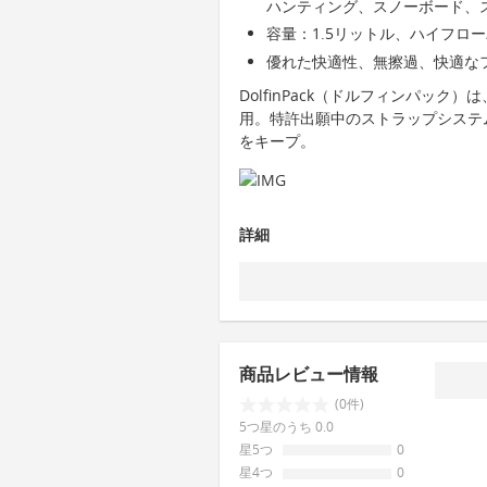
ハンティング、スノーボード、
容量：1.5リットル、ハイフロ
優れた快適性、無擦過、快適な
DolfinPack（ドルフィンパッ
用。特許出願中のストラップシステ
をキープ。
詳細
商品レビュー情報
(0件)
5つ星のうち 0.0
星5つ
0
星4つ
0