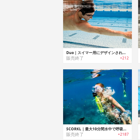
Duo｜スイマー用にデザインされた骨伝導アンダーウォーターMP3プレイヤー「デュオ」
販売終了
+212
SCORKL｜最大10分間水中で呼吸できる再充填可能な軽量・ポータブルシリンダー「スコークル」
販売終了
+2187