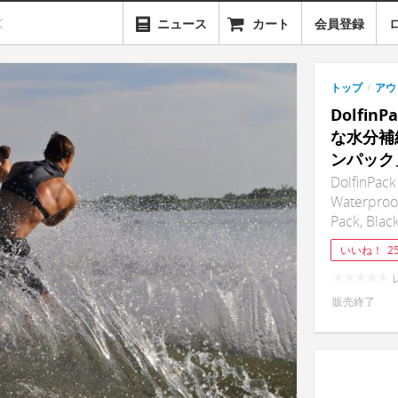
ニュース
カート
会員登録
トップ
/
アウ
Dolfi
な水分補
ンパック
DolfinPack 
Waterproof
Pack, Blac
いいね！
2
販売終了