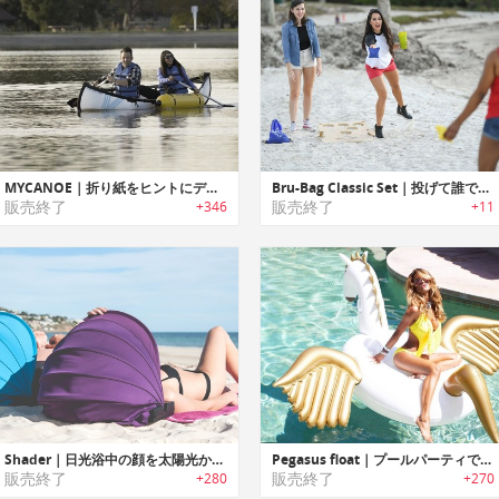
MYCANOE｜折り紙をヒントにデザインされた折りたたみ方式カヌー「マイカヌー」
Bru-Bag Classic Set｜投げて誰でも簡単に楽しめるヤードゲームボード「ブルーバッグ」
販売終了
販売終了
+346
+11
Shader｜日光浴中の顔を太陽光から保護するポータブルサンシェード「シェーダー」
Pegasus float｜プールパーティで活躍するビッグサイズのペガサスフロート
販売終了
販売終了
+280
+270