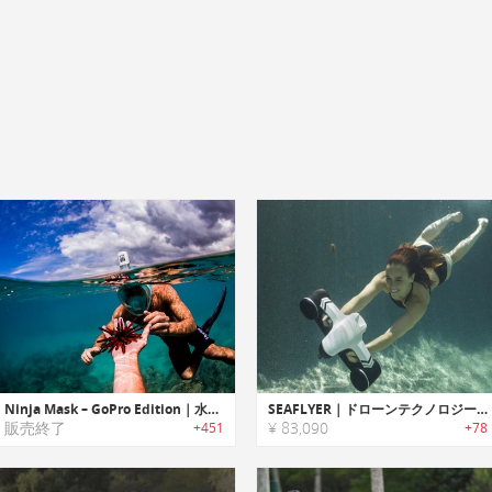
Ninja Mask – GoPro Edition｜水面下でも陸上にいる時と同じように楽に呼吸可能なGoPro対応フルフェィスシュノーケリングマスク「ニンジャマスク」
SEAFLYER｜ドローンテクノロジーを応用したポータブル水中スクーター「シーフライヤー」
販売終了
¥ 83,090
+451
+78