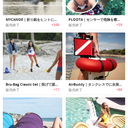
MYCANOE｜折り紙をヒントにデザインされた折りたたみ方式カヌー「マイカヌー」
PLOOTA｜センサーで危険を察知すると自動でフロートが展開する水難事故防止デバイス「プルータ」
+346
+59
販売終了
販売終了
Bru-Bag Classic Set｜投げて誰でも簡単に楽しめるヤードゲームボード「ブルーバッグ」
AirBuddy｜タンクレスでに水深12mのダイビングが楽しめるダイビングギア「エアバディー」
+11
+86
販売終了
販売終了