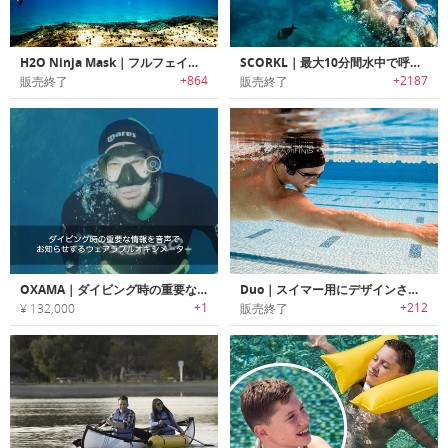
H2O Ninja Mask｜フルフェイスシュノーケルマスク「ニンジャマスク」
SCORKL｜最大10分間水中で呼吸できる再充填可能な軽量・ポータブルシリンダー「スコークル」
+864
+2187
販売終了
販売終了
OXAMA｜ダイビング時の重要な情報を音声でお知らせするウェアラブルオキシメーターコンピューター「オクサーマ」
Duo｜スイマー用にデザインされた骨伝導アンダーウォーターMP3プレイヤー「デュオ」
+1
+212
¥ 132,000
販売終了