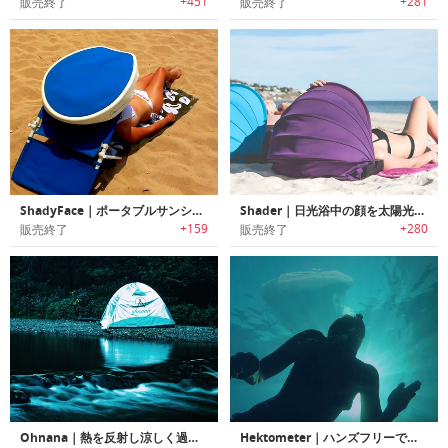
+451
+281
販売終了
販売終了
ShadyFace｜ポータブルサンシェード「シェイディーフェイス」
Shader｜日光浴中の顔を太陽光から保護するポータブルサンシェード「シェーダー」
+159
+280
販売終了
販売終了
Ohnana｜熱を反射し涼しく過ごせる野外音楽フェスに最適なポータブルテント「オナナテント」
Hektometer｜ハンズフリーでスムーズにダイビング可能な膜で構成されたダイビング用ゴーグル「ヘクトメーター」