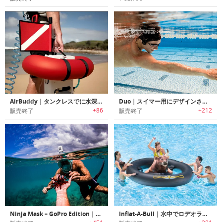
AirBuddy｜タンクレスでに水深12mのダイビングが楽しめるダイビングギア「エアバディー」
Duo｜スイマー用にデザインされた骨伝導アンダーウォーターMP3プレイヤー「デュオ」
+86
+212
販売終了
販売終了
Ninja Mask – GoPro Edition｜水面下でも陸上にいる時と同じように楽に呼吸可能なGoPro対応フルフェィスシュノーケリングマスク「ニンジャマスク」
Inflat-A-Bull｜水中でロデオライドが楽しめるプールトイ「インフラッタブル」