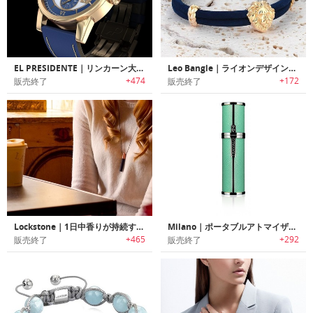
EL PRESIDENTE｜リンカーン大統領の懐中時計にインスパイアされたデザイン時計「エルプレジデンテ」
Leo Bangle｜ライオンデザインブレスレット
+474
+172
販売終了
販売終了
Lockstone｜1日中香りが持続するフレグランスペンダント「ロックストーン」
Milano｜ポータブルアトマイザー「ミラーノ」
+465
+292
販売終了
販売終了