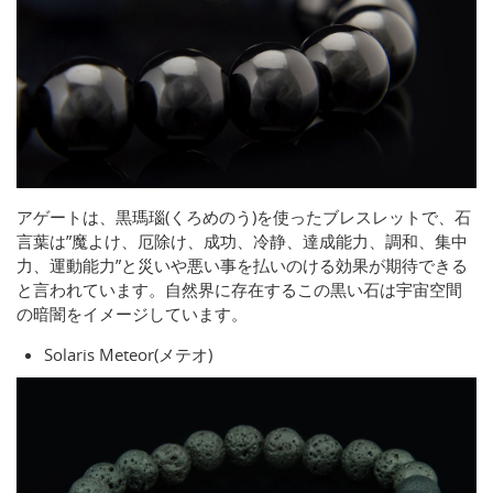
アゲートは、黒瑪瑙(くろめのう)を使ったブレスレットで、石
言葉は”魔よけ、厄除け、成功、冷静、達成能力、調和、集中
力、運動能力”と災いや悪い事を払いのける効果が期待できる
と言われています。自然界に存在するこの黒い石は宇宙空間
の暗闇をイメージしています。
Solaris Meteor(メテオ)