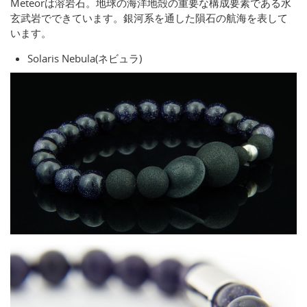
Meteorは溶岩石。地球の海洋地殻の重要な構成要素である水
玄武岩でできています。銀河系を通した隕石の航海を表して
います。
Solaris Nebula(ネビュラ)