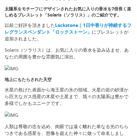
太陽系をモチーフにデザインされたお気に入りの香水を7倍長く楽
しめるブレスレット「Solaris（ソラリス）」のご紹介です。
以前ご好評を頂きました
Lockstone｜1日中香りが持続するフ
レグランスペンダント「ロックストーン」
にブレスレットが
追加されました。
Solaris（ソラリス）は、お気に入りの香水を染み込ませ、あ
なたの周囲を豊かな雰囲気に演出。
地上にもたらされた天空
水星の焦げた表面から海王星の氷の領域、火星の岩の砂漠か
ら巨大なガス惑星の木星や土星まで、我々の太陽系は豊かで
多様でしかもユニークです。
人類は尊敬の念を込め、肉眼では遠く離れた単なる光のちら
つきである惑星を、想像を超えた神々に倣って命名しまし