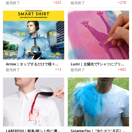
+325
+278
販売終了
販売終了
Arrow｜タップするだけで様々な機能を楽しめるスマートシャツ「アロー」
Lumi｜太陽光でTシャツにプリントできるインクキット
+13
+482
販売終了
販売終了
LABFRESH｜耐臭/耐シミ性に優れシワが付きにくいスマートコットンシャツ「ラブフレッシュ」
SplatterTec｜ “冷たさ”に反応して色が変わるTシャツ「スプラッターテック」