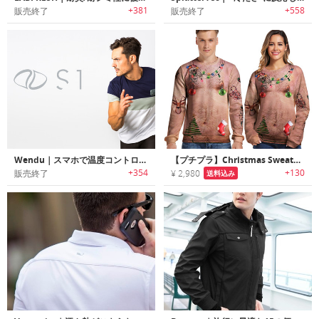
+381
+558
販売終了
販売終了
Wendu｜スマホで温度コントロール可能なTシャツ「ウェンドゥ」
【プチプラ】Christmas Sweater｜胸毛とクリスマスオーナメントがプリントされた痛セーター
+354
+130
販売終了
¥ 2,980
送料込み