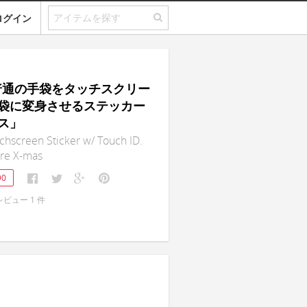
ログイン
｜普通の手袋をタッチスクリー
袋に変身させるステッカー
ス」
chscreen Sticker w/ Touch ID.
ore X-mas
90
レビュー
1
件