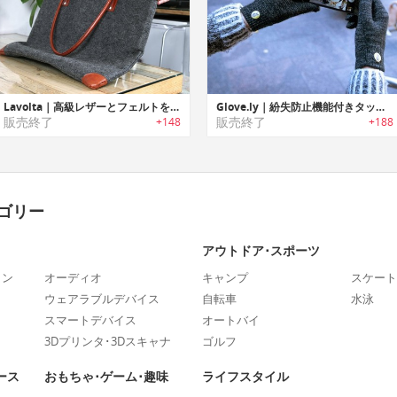
Lavolta｜高級レザーとフェルトを使用したハンドメイドの27インチiMac用キャリーバッグ
Glove.ly｜紛失防止機能付きタッチスクリーングローブ
販売終了
販売終了
+148
+188
ゴリー
アウトドア･スポーツ
ォン
オーディオ
キャンプ
スケート
ウェアラブルデバイス
自転車
水泳
スマートデバイス
オートバイ
3Dプリンタ･3Dスキャナ
ゴルフ
ース
おもちゃ･ゲーム･趣味
ライフスタイル