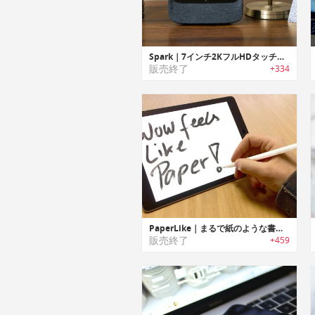
Spark｜7インチ2KフルHDタッチスクリーン搭載 Hi-Fi スマートスピーカー「スパーク」
販売終了
+334
PaperLike｜まるで紙のような書き心地のiPad Pro用スクリーンプロテクター「ペーパーライク」
販売終了
+459