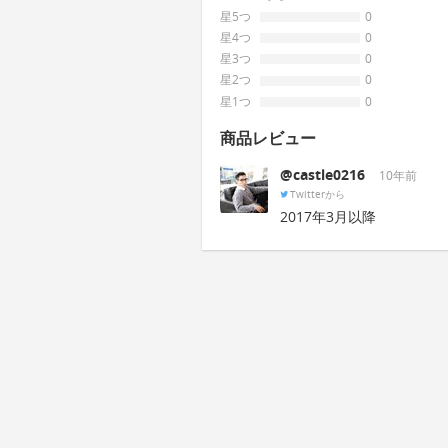
星5つ
0
星4つ
0
星3つ
0
星2つ
0
星1つ
0
商品レビュー
@castle0216
10年前
Twitterから
2017年3月以降