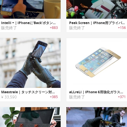
Intelli +｜iPhoneに‘Back’ボタンを追加するスマートスクリーンプロテクター「インテリ」
Peek Screen｜iPhone用プライバシー保護偏光スクリーンプロテクター「ピークスクリーン」
販売終了
販売終了
+883
+156
Maestrale｜タッチスクリーン対応ハンドメイドイタリアンレザーグローブ「マエストラリ」
aLLreLi｜iPhone 6用強化ガラススクリーンプロテクター「オールリライ」
¥ 33,590
販売終了
+385
+371