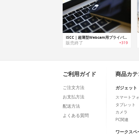
ISCC｜超薄型Webcam用プライバシーカバー「インテリジェントセキュリティカメラカバー」
販売終了
+319
ご利用ガイド
商品カテ
ご注文方法
ガジェット
お支払方法
スマートフ
タブレット
配送方法
カメラ
よくある質問
PC関連
ワークスペ