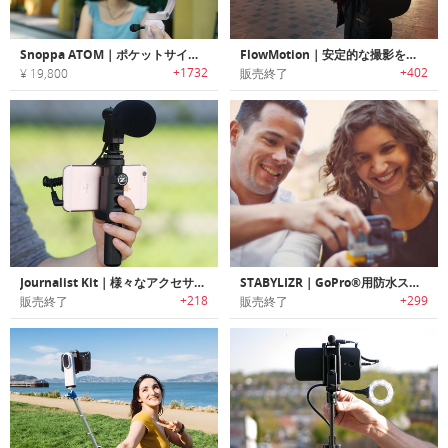
Snoppa ATOM｜ポケットサイズの折りたたみ式スマートフォン用3軸ジンバル「アトム」
FlowMotion｜安定的な撮影を可能にするスマホ用スタビライザー「フローモーション」
+1732
+402
¥ 19,800
販売終了
Journalist Kit｜様々なアクセサリーをマウント可能なスマホ用ユニバーサル三脚/ハンドグリップ「ジャーナリストキット」
STABYLIZR｜GoPro®用防水スタビライザー「ステイブライザー」
+218
+299
販売終了
販売終了