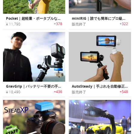
Pocket｜超軽量・ポータブルなスマホ用ポケットスタビライザー「ポケット」
miniRIG｜誰でも簡単にプロ級の撮影が可能なスマホ・GoPro対応ポータブルスタビライザー「ミニリグ」
+378
+322
¥ 11,790
販売終了
GravGrip｜バッテリー不要の手のひらサイズカメラスタビライザー「グラブグリップ」
AutoSteady｜手ぶれを自動修正する三軸カメラスタビライザー「オートステディー」
+436
+548
¥ 18,490
販売終了