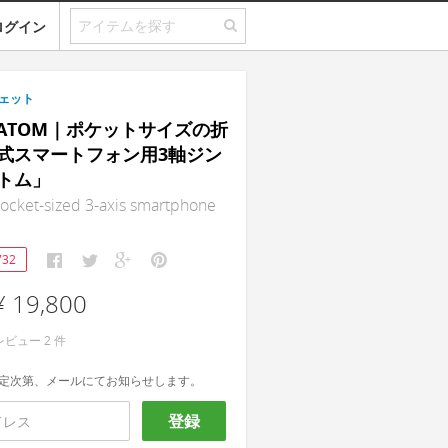
ログイン
ェット
a ATOM｜ポケットサイズの折
式スマートフォン用3軸ジン
トム」
ocket-sized 3-axis smartphone
732
¥ 19,800
レビュー
2
件
定次第、メールにてお知らせします。
登録