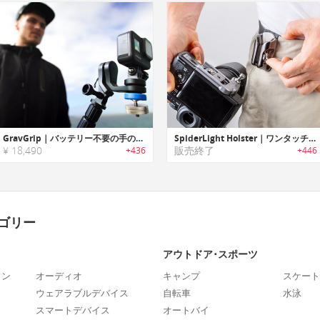
GravGrip｜バッテリー不要の手のひらサイズカメラスタビライザー「グラブグリップ」
SpiderLight Holster｜ワンタッチでカメラを取り付け/取り外し可能なホルスター式カメラキャリー「スパイダーライトホルスター」【並行輸入品】
¥ 18,490
販売終了
+436
+446
ゴリー
アウトドア･スポーツ
ォン
オーディオ
キャンプ
スケート
ウェアラブルデバイス
自転車
水泳
スマートデバイス
オートバイ