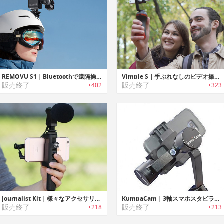
REMOVU S1｜Bluetoothで遠隔操作できるGoPro用3軸ジンバル「レモヴュS1」
Vimble S｜手ぶれなしのビデオ撮影を可能にするスマホ用スタビライザー「ビンブルS」
販売終了
販売終了
+402
+323
Journalist Kit｜様々なアクセサリーをマウント可能なスマホ用ユニバーサル三脚/ハンドグリップ「ジャーナリストキット」
KumbaCam｜3軸スマホスタビライザー「クンバカム」
販売終了
販売終了
+218
+213