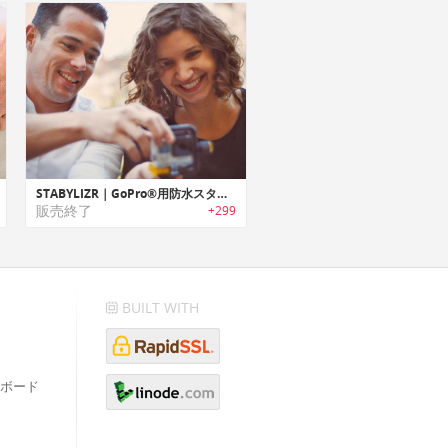
STABYLIZR｜GoPro®用防水スタビライザー「ステイブライザー」
販売終了
+299
BUILT WITH
ボード