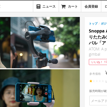
ニュース
カート
会員登録
トップ
/
ガジ
Snopp
りたたみ
バル「ア
ATOM: A p
gimbal
いいね！
1
参考価格
販売時期が確