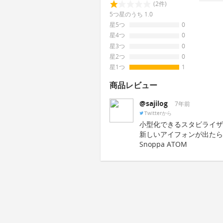
(2件)
5つ星のうち 1.0
星5つ
0
星4つ
0
星3つ
0
星2つ
0
星1つ
1
商品レビュー
@sajilog
7年前
Twitterから
小型化できるスタビライザ
新しいアイフォンが出たら
Snoppa ATOM