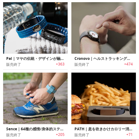
Pal｜マヤの伝統・デザインが融合したフィットネストラッカー「パル」
Cronovo｜ヘルストラッキング機能搭載スマートウォッチ「クロノボ」
+363
+474
販売終了
販売終了
Sence｜64種の感情/身体的ステータスをトラッキング可能なヘルス/感情トラッカー「センス」
PATH｜息を吹きかけカロリー消費量や運動量を測定するヘルスケアバンド「パス」
+205
+71
販売終了
販売終了