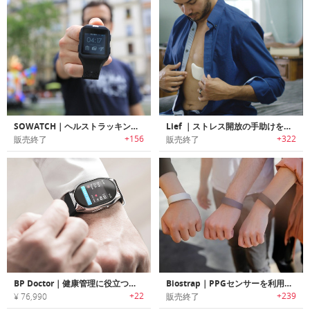
SOWATCH｜ヘルストラッキング機能搭載スマートウォッチ「ソーウォッチ 」
Lief ｜ストレス開放の手助けをするスマートパッチ「リーフ」
+156
+322
販売終了
販売終了
BP Doctor｜健康管理に役立つ血圧モニタースマートウォッチ「BPドクター」
Biostrap｜PPGセンサーを利用して健康状態を把握可能なクリニカル品質マルチデバイスウェアラブルプラットフォーム 「バイオストラップ」
+22
+239
¥ 76,990
販売終了