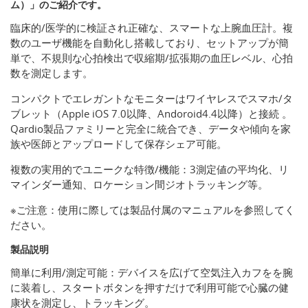
ム）」のご紹介です。
臨床的/医学的に検証され正確な、スマートな上腕血圧計。複
数のユーザ機能を自動化し搭載しており、セットアップが簡
単で、不規則な心拍検出で収縮期/拡張期の血圧レベル、心拍
数を測定します。
コンパクトでエレガントなモニターはワイヤレスでスマホ/タ
ブレット（Apple iOS 7.0以降、Andoroid4.4以降）と接続 。
Qardio製品ファミリーと完全に統合でき、データや傾向を家
族や医師とアップロードして保存シェア可能。
複数の実用的でユニークな特徴/機能：3測定値の平均化、リ
マインダー通知、ロケーション間ジオトラッキング等。
※ご注意：使用に際しては製品付属のマニュアルを参照してく
ださい。
製品説明
簡単に利用/測定可能：デバイスを広げて空気注入カフをを腕
に装着し、スタートボタンを押すだけで利用可能で心臓の健
康状を測定し、トラッキング。