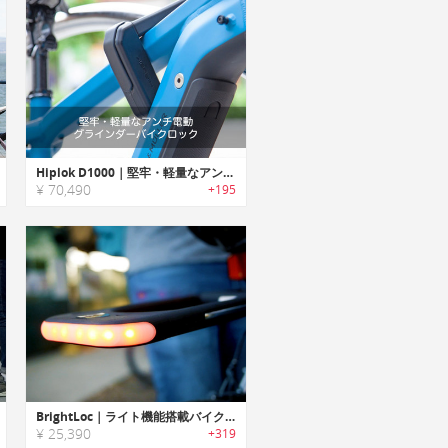
Hiplok D1000｜堅牢・軽量なアンチ電動グラインダーバイクロック「ヒップロックD1000」
¥ 70,490
+195
BrightLoc｜ライト機能搭載バイク用タフUロック「ブライトロック」
¥ 25,390
+319