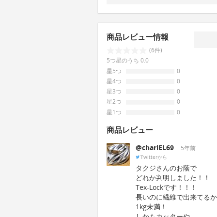
商品レビュー情報
(6件)
5つ星のうち 0.0
星5つ
0
星4つ
0
星3つ
0
星2つ
0
星1つ
0
商品レビュー
@chariEL69
5年前
Twitterから
タクジさんのお蔭で
どれか判明しました！！
Tex-Lockです！！！
長いのに繊維で出来てるか
1kg未満！
しかもカッターや