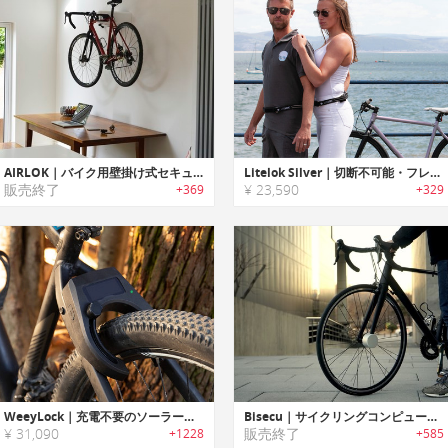
AIRLOK｜バイク用壁掛け式セキュリティー収納ハンガー「エアーロック」
Litelok Silver｜切断不可能・フレキシブルな超軽量バイクロック「ライトロックシルバー」
販売終了
¥ 23,590
+369
+329
WeeyLock｜充電不要のソーラー駆動スマートバイクロック「ウィーロック」
Bisecu｜サイクリングコンピューター搭載スマートバイクロック「バイセキュー」
¥ 31,090
販売終了
+1228
+585