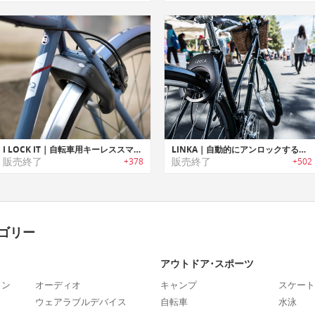
I LOCK IT｜自転車用キーレススマートロック「アイロックイット」
LINKA｜自動的にアンロックする自転車用スマートロック「リンカ」
販売終了
販売終了
+378
+502
ゴリー
アウトドア･スポーツ
ォン
オーディオ
キャンプ
スケート
ウェアラブルデバイス
自転車
水泳