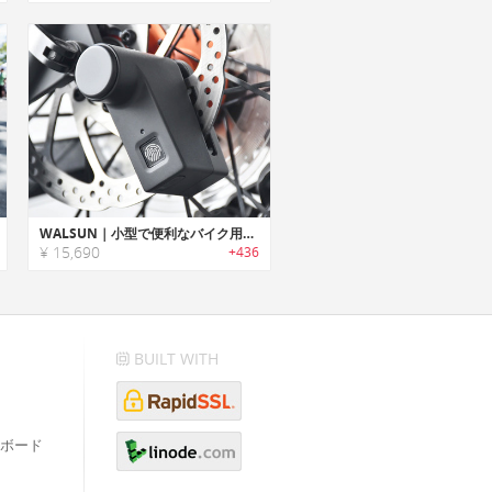
WALSUN｜小型で便利なバイク用指紋認証ディスクロック「ウォルサン」
¥ 15,690
+436
BUILT WITH
ボード