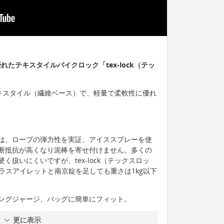
たテキスタイルバイクロック「tex-lock（テッ
、テキスタイル（繊維ベース）で、軽量で柔軟性に優れ
は、ロープの弾力性を実証、アイススプレーを使
断抵抗が高くなり泥棒を寄せ付けません。多くの
扱いにくいですが、tex-lock（テックスロッ
プラスアイレットと南京錠を足しても重さは1kg以下
ングジャージ、バッグに簡単にフィット。
更に表示