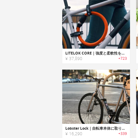
LITELOK CORE｜強度と柔軟性を兼ね備えたバイク用タフフレキシブルロック「ライトロックコア」
¥ 37,890
+723
Lobster Lock｜自転車本体に取り付け持ち運び不要なバイクロック「ロブスターロック」
¥ 16,290
+339