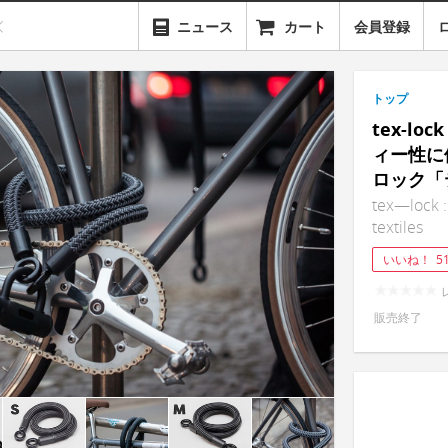
ニュース
カート
会員登録
トップ
tex-l
ィー性に
ロック「
tex—lock :
textiles
いいね！
5
販売終了