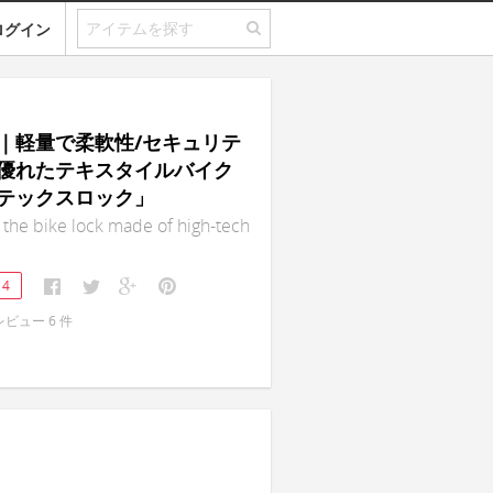
ログイン
ock｜軽量で柔軟性/セキュリテ
優れたテキスタイルバイク
テックスロック」
 the bike lock made of high-tech
14
レビュー
6
件