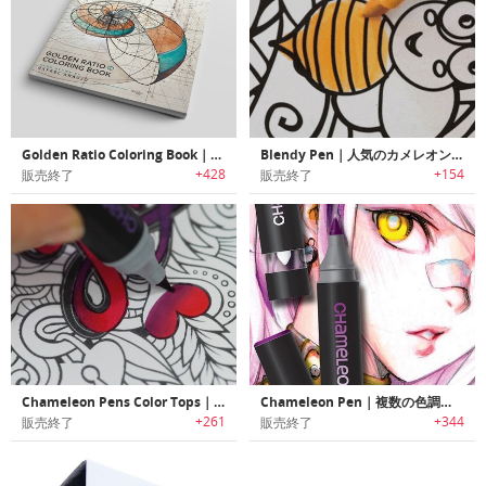
Golden Ratio Coloring Book｜自然界の黄金比をイラスト化した塗り絵ブック
Blendy Pen｜人気のカメレオンペンをキッズ用に再設計したカラーブレンドマーカーペン「ブレンディーペン」
+428
+154
販売終了
販売終了
Chameleon Pens Color Tops｜複数の色調をプロデュースできるペン「カメレオンペン」用リフィル
Chameleon Pen｜複数の色調をプロデュースできるペン「カメレオンペン」
+261
+344
販売終了
販売終了