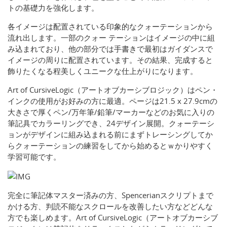
トの基礎力を強化します。
各イメージは配置されている印象的なクォーテーションから
流れ出します。一部のクォー テーションはイメージの中に組
み込まれており、他の部分では手書きで最初はガイダンスで
イメージの周りに配置されています。その結果、完成すると
飾りたくなる程美しくユニークな仕上がりになります。
Art of CursiveLogic（アートオブカーシブロジック）はペン・
インクの使用がお好みの方に最適。ページは21.5 x 27.9cmの
大きさで厚くペン/万年筆/鉛筆/マーカーなどのお気に入りの
筆記具でカラーリングでき、24デザイン展開。クォーテーシ
ョンがデザインに組み込まれる前にまずトレーシングしてか
らクォーテーションの練習をしてから始めるとｗかりやすく
学習可能です。
完全に筆記体マスター済みの方、Spencerianスクリプトまで
かける方、判読不能なスクロールを改善したい方などどんな
方でも楽しめます。Art of CursiveLogic（アートオブカーシブ