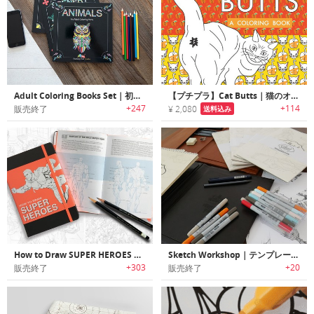
Adult Coloring Books Set｜初心者から上級者まで楽しめる大人の動物・地形・風景のカラーリングブック
【プチプラ】Cat Butts｜猫のオシリがテーマのカラーリングブック
+247
+114
販売終了
¥ 2,080
送料込み
How to Draw SUPER HEROES Sketchbook｜スーパーヒーローの描き方を学習可能なハウツースケッチブック「
Sketch Workshop｜テンプレートを利用してスケッチ/カラーリングテクニックを学習可能なスケッチブック「スケッチワークショップ」
+303
+20
販売終了
販売終了