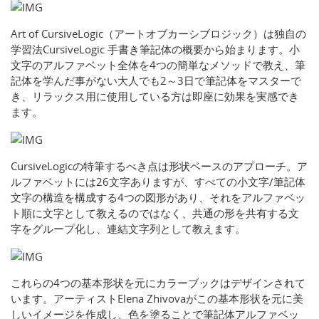
Art of CursiveLogic（アートオブカーシブロジック）は独自の
学習法CursiveLogic 手書き筆記体の概要から始まります。小
文字のアルファベット全体を4つの簡単なメソッドで教え、筆
記体を学んだ事がない大人でも2～3日で筆記体をマスターで
き、リラックス用に使用している方は即座に効果を実感でき
ます。
CursiveLogicの特筆するべき点は形状ベースのアプローチ。ア
ルファベットには26文字ありますが、すべての小文字/筆記体
文字の構造を構成する4つの図形があり、それをアルファベッ
ト順に文字として教えるのではなく、共通の形を共有する文
字をグループ化し、連結文字列として教えます。
これらの4つの基本形状を元にカラーブックはデザインされて
います。アーティストElena Zhivovaがこの基本形状を元に美
しいイメージを作成し、色を塗ることで筆記体アルファベッ