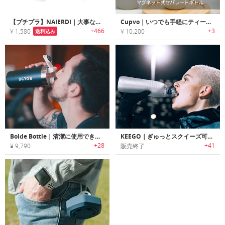
【プチプラ】NAIERDI｜大事なワインを守れるワインボトル用コンビネーションロック
Cupvo｜いつでも手軽にティーが楽しめるマグネット式セパレートボトル
+466
+3
¥ 1,580
¥ 10,200
送料込み
Bolde Bottle｜清潔に使用できるビルトインミキサー搭載ステンレスプロテインシェイカー「ボルデ」
KEEGO｜ぎゅっとスクイーズ可能なメタル製のドリンクボトル「キーゴ」
+28
+41
¥ 9,790
販売終了