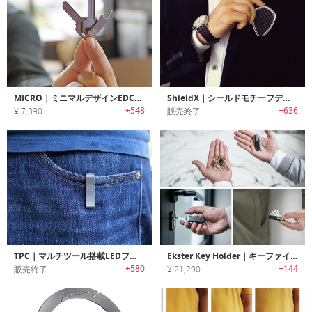
MICRO｜ミニマルデザインEDCキーツール/オーガナイザー「マイクロ」
ShieldX｜シールドモチーフデザインマルチツール機能搭載キーホルダー「シールドX」
+548
+636
¥ 7,390
販売終了
TPC｜マルチツール搭載LEDフラッシュライト付きポケットクリップ「TPC」
Ekster Key Holder｜キーファインダー・LEDライト搭載スマートキーホルダー「エクスター」
+580
+144
販売終了
¥ 21,290