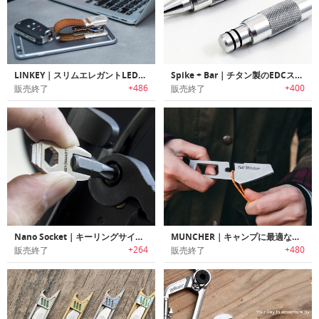
LINKEY｜スリムエレガントLEDフラッシュライト搭載キーオーガナイザー「リンキー」
Spike + Bar｜チタン製のEDCスパイク/プライツール「スパイクプラスバー」
+486
+400
販売終了
販売終了
Nano Socket｜キーリングサイズスクリュードライバー「ナノソケット」
MUNCHER｜キャンプに最適なチタン製多機能ユーテンシル「マンチャー」
+264
+480
販売終了
販売終了