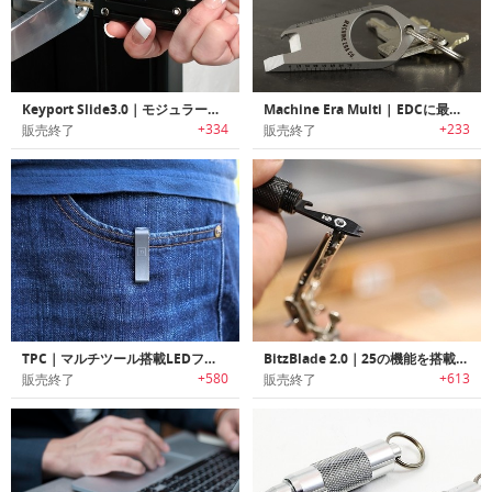
Keyport Slide3.0｜モジュラー式マルチキーツール「キーポートスライド3.0」
Machine Era Multi | EDCに最適なポケットサイズチタン製マルチツール
+334
+233
販売終了
販売終了
TPC｜マルチツール搭載LEDフラッシュライト付きポケットクリップ「TPC」
BitzBlade 2.0｜25の機能を搭載したEDCマルチツール「ビッツブレード2.0」
+580
+613
販売終了
販売終了