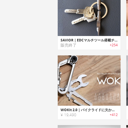
SAVIOR｜EDCマルチツール搭載チタン製キーリング「セービアー」
販売終了
+254
WOKit 2.0｜バイクライドに欠かせないカラビナデザインユニバーサルマルチツール「ウォキット2.0」
¥ 19,490
+412