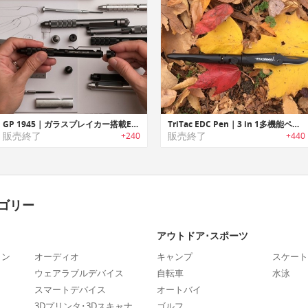
GP 1945｜ガラスブレイカー搭載EDCペン「GP 1945」
TriTac EDC Pen｜3 in 1多機能ペン「トライタック」
販売終了
販売終了
+240
+440
ゴリー
アウトドア･スポーツ
ォン
オーディオ
キャンプ
スケート
ウェアラブルデバイス
自転車
水泳
スマートデバイス
オートバイ
3Dプリンタ･3Dスキャナ
ゴルフ