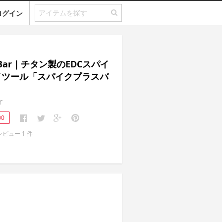
ログイン
 + Bar｜チタン製のEDCスパイ
イツール「スパイクプラスバ
r
00
レビュー
1
件