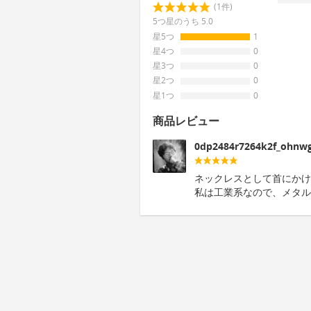
(1件)
5つ星のうち 5.0
星5つ
1
星4つ
0
星3つ
0
星2つ
0
星1つ
0
商品レビュー
0dp2484r7264k2f_ohnw
ネックレスとして首にかけ
私は工業系なので、メタル