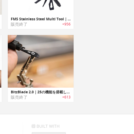
FMS Stainless Steel Multi Tool｜緊急時やサバイバルに最適なステンレス製マルチツール
販売終了
+956
BitzBlade 2.0｜25の機能を搭載したEDCマルチツール「ビッツブレード2.0」
販売終了
+613
BUILT WITH