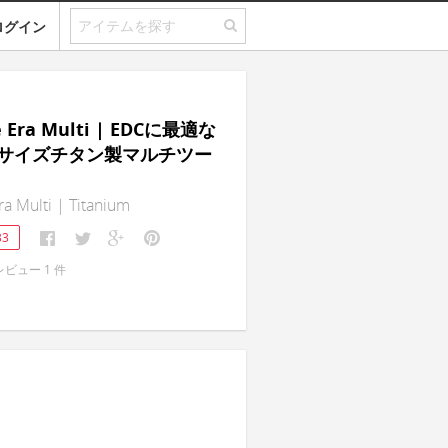
ログイン
 Era Multi | EDCに最適な
サイズチタン製マルチツー
a Multi | Titanium
33
レビュー
1
件