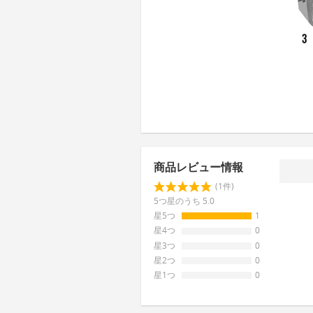
商品レビュー情報
(1件)
5つ星のうち 5.0
星5つ
1
星4つ
0
星3つ
0
星2つ
0
星1つ
0