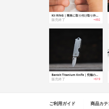
Kii RING｜簡単に取り付け取り外し可能なキーリング「キイリング」
販売終了
+492
Banbit Titanium Knife｜究極のチタン製キーチェーンナイフ「バンディッド」
販売終了
+619
ご利用ガイド
商品カテ