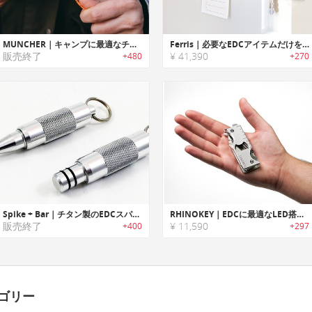
MUNCHER｜キャンプに最適なチタン製多機能ユーテンシル「マンチャー」
Ferris｜必要なEDCアイテムだけをスッキリ収納するマグネットモジュール式オーガナイズシステム「フェリス」
販売終了
¥ 41,390
+480
+270
Spike + Bar｜チタン製のEDCスパイク/プライツール「スパイクプラスバー」
RHINOKEY｜EDCに最適なLED搭載チタン製マルチツールキーオーガナイザー「ライノキー」
販売終了
¥ 11,590
+400
+297
ゴリー