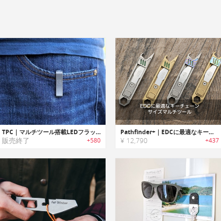
TPC｜マルチツール搭載LEDフラッシュライト付きポケットクリップ「TPC」
Pathfinder+｜EDCに最適なキーチェーンサイズマルチツール「パスファインダー」
販売終了
¥ 12,790
+580
+437