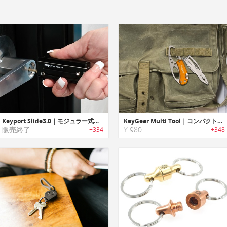
Keyport Slide3.0｜モジュラー式マルチキーツール「キーポートスライド3.0」
KeyGear Multi Tool｜コンパクトで多機能なキーギアマルチツールセット
販売終了
¥ 980
+334
+348