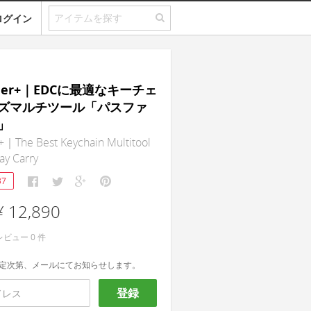
ログイン
inder+｜EDCに最適なキーチェ
ズマルチツール「パスファ
」
+｜The Best Keychain Multitool
ay Carry
37
¥ 12,890
レビュー
0
件
定次第、メールにてお知らせします。
登録