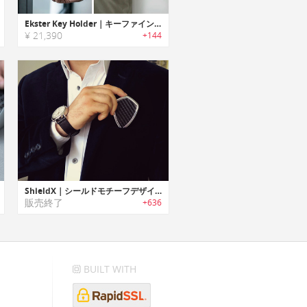
Ekster Key Holder｜キーファインダー・LEDライト搭載スマートキーホルダー「エクスター」
¥ 21,390
+144
ShieldX｜シールドモチーフデザインマルチツール機能搭載キーホルダー「シールドX」
販売終了
+636
BUILT WITH