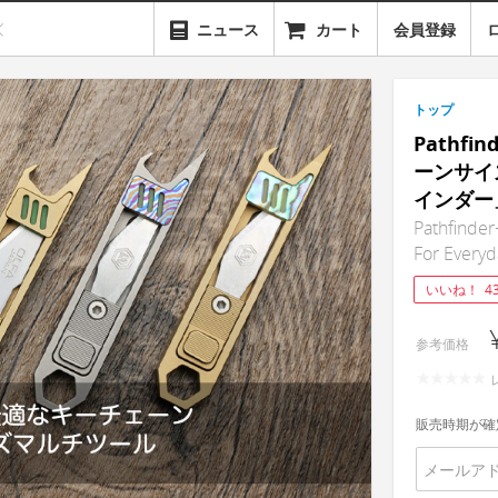
ニュース
カート
会員登録
トップ
Pathf
ーンサイ
インダー
Pathfinder
For Everyd
いいね！
4
参考価格
販売時期が確