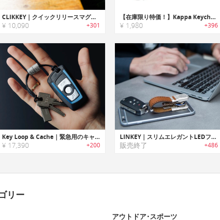
CLIKKEY｜クイックリリースマグネットキーチェーンカラビナ「クリッキー」
【在庫限り特価！】Kappa Keychain Quick Release｜毎日持ち歩くアイテムに素早く安全で簡単にアクセス可能なキーチェーン「カッパQR」
¥ 10,090
¥ 1,980
+301
+396
Key Loop & Cache｜緊急用のキャッシュを持ち運べるキーチェーン「キーループ＆キャッシュ」
LINKEY｜スリムエレガントLEDフラッシュライト搭載キーオーガナイザー「リンキー」
¥ 17,390
販売終了
+200
+486
ゴリー
アウトドア･スポーツ