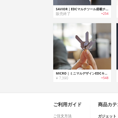
SAVIOR｜EDCマルチツール搭載チタン製キーリング「セービアー」
販売終了
+254
MICRO｜ミニマルデザインEDCキーツール/オーガナイザー「マイクロ」
¥ 7,390
+548
ご利用ガイド
商品カテ
ご注文方法
ガジェット