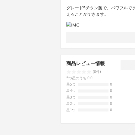
グレード5チタン製で、パワフルで
えることができます。
商品レビュー情報
(0件)
5つ星のうち 0.0
星5つ
0
星4つ
0
星3つ
0
星2つ
0
星1つ
0