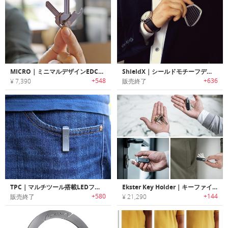
MICRO｜ミニマルデザインEDCキーツール/オーガナイザー「マイクロ」
ShieldX｜シールドモチーフデザインマルチツール機能搭載キーホルダー「シールドX」
+548
+636
¥ 7,390
販売終了
TPC｜マルチツール搭載LEDフラッシュライト付きポケットクリップ「TPC」
Ekster Key Holder｜キーファインダー・LEDライト搭載スマートキーホルダー「エクスター」
+580
+144
販売終了
¥ 21,290