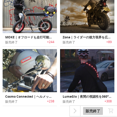
MOKE｜オフロードも走行可能なロングシート電動eバイク「モーク」
Zona｜ライダーの後方視界を広げるオートバイ用リアビューシステム「ゾナ」
+244
+89
販売終了
販売終了
Cosmo Connected｜ヘルメットに取付けライダーの安全性を向上させるリアブレーキライト「コスモコネクテッド」
LumaGlo｜夜間の視認性を360°高めるブレーキライト機能搭載ウェアラブルライト「ルマグロー」
+238
+308
販売終了
販売終了
販売終了