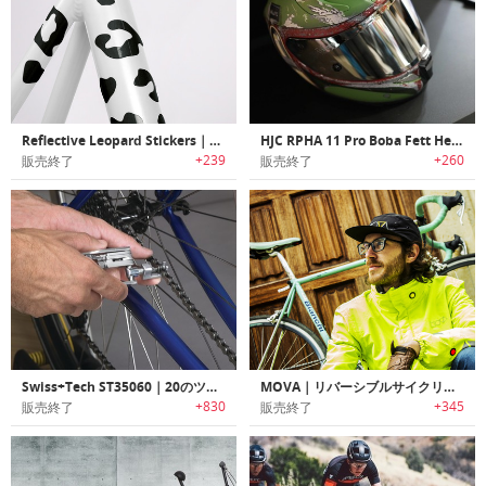
Reflective Leopard Stickers｜自転車用ヒョウ柄反射ステッカー
HJC RPHA 11 Pro Boba Fett Helmet｜スターウォーズの人気キャラクターBoba Fett をモチーフにデザインされたヘルメット
+239
+260
販売終了
販売終了
Swiss+Tech ST35060｜20のツールが１つになった自転車用修理キット
MOVA｜リバーシブルサイクリングジャケット「モヴァ」
+830
+345
販売終了
販売終了