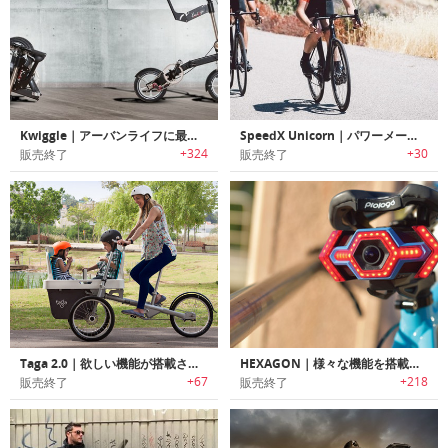
Kwiggle｜アーバンライフに最適な超コンパクト折りたたみ式自転車「クウィグル」
SpeedX Unicorn｜パワーメーター搭載スマートロードバイク「スピードエックスユニコーン」
+324
+30
販売終了
販売終了
Taga 2.0｜欲しい機能が搭載されたファミリーバイク「タガ2.0」
HEXAGON｜様々な機能を搭載した自転車用スマートテールライト「ヘキサゴン」
+67
+218
販売終了
販売終了