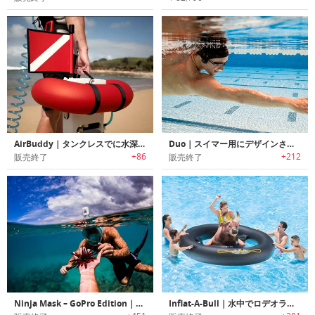
AirBuddy｜タンクレスでに水深12mのダイビングが楽しめるダイビングギア「エアバディー」
Duo｜スイマー用にデザインされた骨伝導アンダーウォーターMP3プレイヤー「デュオ」
+86
+212
販売終了
販売終了
Ninja Mask – GoPro Edition｜水面下でも陸上にいる時と同じように楽に呼吸可能なGoPro対応フルフェィスシュノーケリングマスク「ニンジャマスク」
Inflat-A-Bull｜水中でロデオライドが楽しめるプールトイ「インフラッタブル」