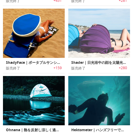
+451
+281
販売終了
販売終了
ShadyFace｜ポータブルサンシェード「シェイディーフェイス」
Shader｜日光浴中の顔を太陽光から保護するポータブルサンシェード「シェーダー」
+159
+280
販売終了
販売終了
Ohnana｜熱を反射し涼しく過ごせる野外音楽フェスに最適なポータブルテント「オナナテント」
Hektometer｜ハンズフリーでスムーズにダイビング可能な膜で構成されたダイビング用ゴーグル「ヘクトメーター」