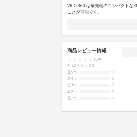
VRDL360 は最先端のコンパクトな3
ことが可能です。
商品レビュー情報
(0件)
5つ星のうち 0.0
星5つ
0
星4つ
0
星3つ
0
星2つ
0
星1つ
0