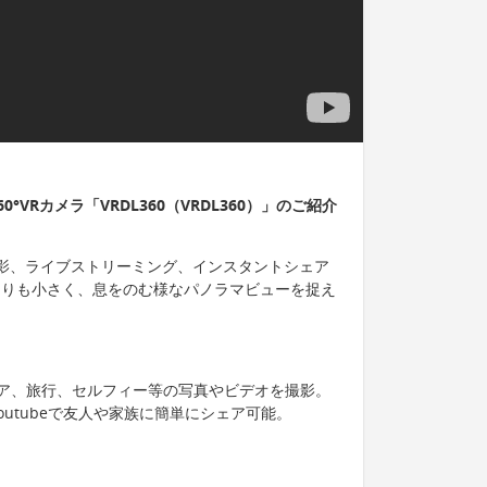
°VRカメラ「VRDL360（VRDL360）」のご紹介
デオ撮影、ライブストリーミング、インスタントシェア
ホよりも小さく、息をのむ様なパノラマビューを捉え
ア、旅行、セルフィー等の写真やビデオを撮影。
Youtubeで友人や家族に簡単にシェア可能。