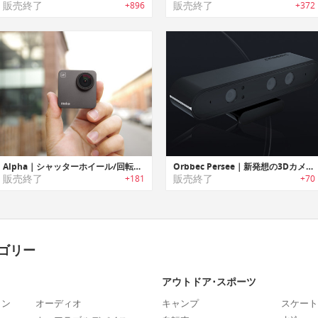
販売終了
販売終了
+896
+372
Alpha｜シャッターホイール/回転スクリーン付き超小型高性能ウェアラブル4Kカメラ「アルファ」
Orbbec Persee｜新発想の3Dカメラ・コンピューター「オーベック・パーシー」
販売終了
販売終了
+181
+70
ゴリー
アウトドア･スポーツ
ォン
オーディオ
キャンプ
スケート