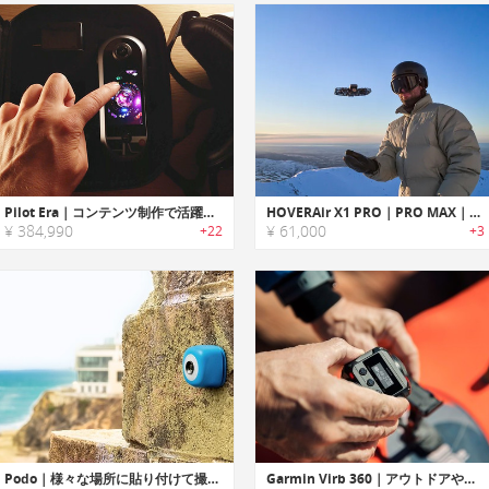
Pilot Era｜コンテンツ制作で活躍するオールインワンの8K ・360° VRカメラ「パイロットエラ」
HOVERAir X1 PRO｜PRO MAX｜8K撮影が可能なアクションカメラドローン
¥ 384,990
¥ 61,000
+22
+3
Podo｜様々な場所に貼り付けて撮影可能なシューティングカメラ「ポド」
Garmin Virb 360｜アウトドアや激しいアクティビティ時でもスムーズにビデオ撮影可能なタフ360°カメラ「バーブ360」