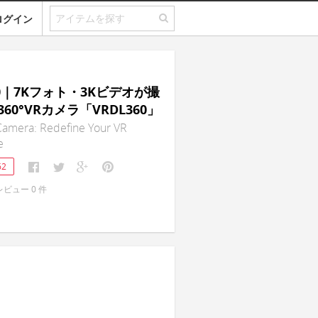
ログイン
60｜7Kフォト・3Kビデオが撮
60°VRカメラ「VRDL360」
amera: Redefine Your VR
e
62
レビュー
0
件