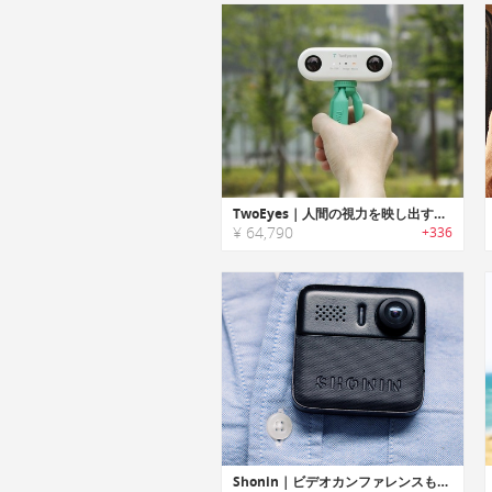
TwoEyes｜人間の視力を映し出す双眼鏡型360°VR 4Kカメラ「ツーアイズ」
¥ 64,790
+336
Shonin｜ビデオカンファレンスも可能なウェアラブルセキュリティーカメラ「ショーニン」