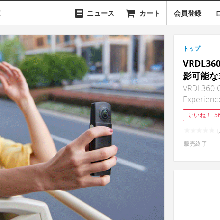
ニュース
カート
会員登録
トップ
VRDL3
影可能な3
VRDL360 C
Experienc
いいね！
5
販売終了