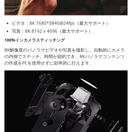
ビデオ：8K 7680*3840@24fps（最大サポート）
写真：8K 8192 x 4096（最大サポート）
100%インカメラスティッチング
8K解像度のパノラマビデオや写真を撮影し、自動的にカメラ
の内側でステッチ。時間が節約でき、8Kパノラマコンテンツ
の作成をPCを使用せずに効率的に行えます。