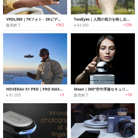
VRDL360｜7Kフォト・3Kビデオが撮影可能な360°VRカメラ「VRDL360」
TwoEyes｜人間の視力を映し出す双眼鏡型360°VR 4Kカメラ「ツーアイズ」
+562
+336
販売終了
¥ 64,990
HOVERAir X1 PRO｜PRO MAX｜8K撮影が可能なアクションカメラドローン
Moon｜360°空中浮遊セキュリティカメラ「ムーン」
+3
+78
¥ 61,000
販売終了