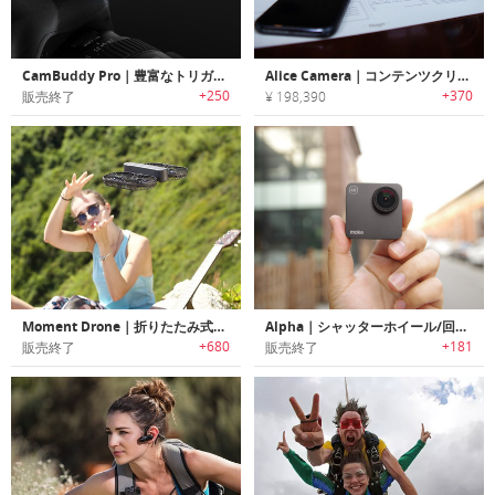
CamBuddy Pro｜豊富なトリガアクションを提供するデジタル一眼レフカメラ用スマートコントローラー「カムボディープロ」
Alice Camera｜コンテンツクリエーターに最適なAIカメラ「アリス」
+250
+370
販売終了
¥ 198,390
Moment Drone｜折りたたみ式4Kエアリアルドローン「モーメントドローン」
Alpha｜シャッターホイール/回転スクリーン付き超小型高性能ウェアラブル4Kカメラ「アルファ」
+680
+181
販売終了
販売終了