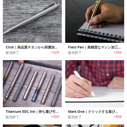
Click｜高品質チタンから研磨加工したパーツのみを使用したクリック式ペン「クリック」
Field Pen｜高精度なマシン加工パーツのみを使用したEDCペン「フィールドペン」
+328
+294
販売終了
販売終了
Titanium EDC Ink｜持ち運び可能なチタン製キーホルダーペン「EDC インク」
Mark One｜クリックする喜びが味わえるミニマルデザインオールメタルペン「マークワン」
+459
+408
販売終了
販売終了