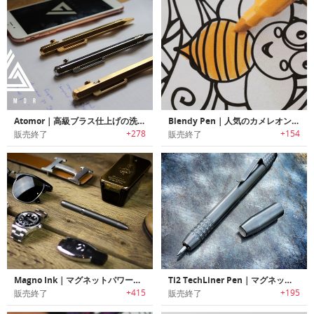
Atomor｜高級ブラス仕上げの洗練されたソリッドメタルペン「アトモール」
Blendy Pen｜人気のカメレオンペンをキッズ用に再設計したカラーブレンドマーカーペン「ブレンディーペン」
+278
+154
販売終了
販売終了
Magno Ink｜マグネットパワーペン「マグノインク」
Ti2 TechLiner Pen｜マグネットキャップ付きニードルポイントチタンペン「Ti2テックライナー」
+415
+195
販売終了
販売終了