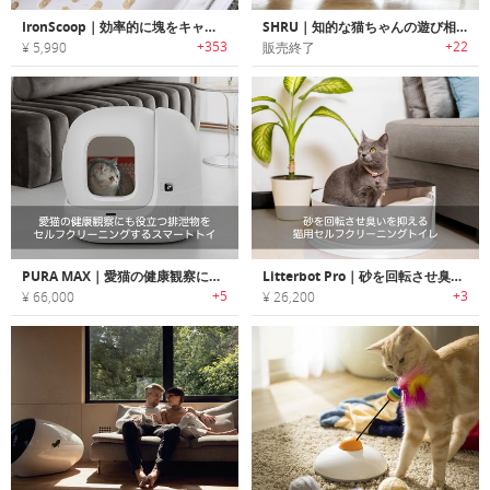
IronScoop｜効率的に塊をキャッチできる猫トイレ砂用スコップ「アイロンスクープ」
SHRU｜知的な猫ちゃんの遊び相手
+353
+22
¥ 5,990
販売終了
PURA MAX｜愛猫の健康観察にも役立つ排泄物をセルフクリーニングするスマートトイレ「ピュラマックス」
Litterbot Pro｜砂を回転させ臭いを抑える猫用セルフクリーニングトイレ「リターボットプロ」
+5
+3
¥ 66,000
¥ 26,200