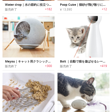
Water drop｜水の節約に役立つトートバッグ「ウォータードロップ」
Poop Cube｜猫砂が飛び散りにくい3-in-1クリーニングセット付き猫トイレ「プープキューブ」
+182
+12
販売終了
¥ 13,890
Meyou｜キャット用クラシックデザイン家具「メヨウ」
Bolt ｜自動で猫を遊ばせるレーザーキャットトイ「ボルト」
+300
+419
販売終了
販売終了