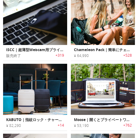
ISCC｜超薄型Webcam用プライバシーカバー「インテリジェントセキュリティカメラカバー」
Chameleon Pack｜簡単にチェアに変身する汎用性に優れたバックパック「カメレオンパック」
+319
+528
販売終了
¥ 64,990
KABUTO｜指紋ロック・チャージ機能搭載スマートスーツケース「カブト」
Moose｜開くとプライベートワークステーションに早変わりする多機能バックパック「ムース」
+14
+762
¥ 82,290
¥ 53,190