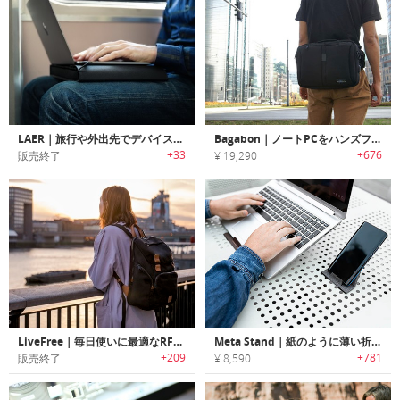
LAER｜旅行や外出先でデバイスを一度に充電可能なノートPCスリーブ「ラエアー」
Bagabon｜ノートPCをハンズフリーで持ち運べるスマートウエストバッグ「バガボン」
+33
+676
販売終了
¥ 19,290
LiveFree｜毎日使いに最適なRFID保護/ワイヤレスチャージャー機能を搭載したバックパック「リブフリー」
Meta Stand｜紙のように薄い折りたたみ式ノートPC・スマホ・タブレットスタンド「メタスタンド」
+209
+781
販売終了
¥ 8,590