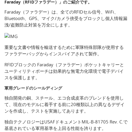
Faraday（RFIDファラデー）」のご紹介です。
Faraday（ファラデー）は、全てのRFIDセル信号、WiFi、
Bluetooth、GPS、マイク/カメラ傍受をブロックし個人情報漏
洩/盗難防止対策を万全にします。
重要な文書や情報を輸送するために軍隊特殊部隊が使用する
ファラデーバッグからインスパイアされて製作。
RFIDブロックの Faraday（ファラデー）ポケットキャリーと
ユーティリティポーチは効果的な無電力化環境で電子デバイ
スを保護します。
軍用グレードのシールディング
独自開発の銅、スチール、エコ合成皮革のブレンドを使用し
て、現在のモデルに着手する前に20種類以上の異なるデザイ
ンを作成し、テストを実施してあります。
独自テクノロジーはUSAFドキュメントMIL-B-81705 Rev. C.で
基底されている軍用基準を上回る性能を誇ります。