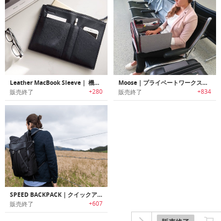
Leather MacBook Sleeve｜ 機能的な3つのポケットがついた高級レザー製MacBook用スリーブ
Moose｜プライベートワークステーションになるノートPCバッグ「ムース」
+280
+834
販売終了
販売終了
SPEED BACKPACK｜クイックアクセステクノロジー搭載バックパック「スピードバックパック」
+607
販売終了