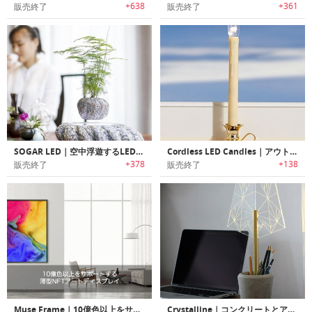
+638
+361
販売終了
販売終了
SOGAR LED｜空中浮遊するLED付きマグネット盆栽サスペンション
Cordless LED Candles｜アウトドアを明るく室内をソフトに照らすキャンドルデザインコードレスLEDライト
+378
+138
販売終了
販売終了
Muse Frame｜10億色以上をサポートする薄型NFTアートディスプレイ「ミューズフレーム」
Crystalline｜コンクリートとアクリルを使用した印象的デザインのLEDデスクランプ