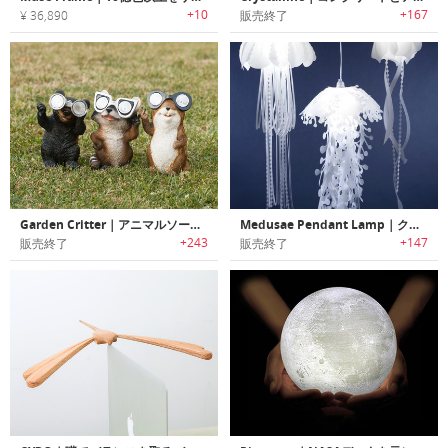
+10
+167
¥ 36,890
販売終了
Garden Critter｜アニマルソーラーライト「ガーデンクリッター」
Medusae Pendant Lamp｜クラゲをモチーフにデザインされたランプ
+243
+147
販売終了
販売終了