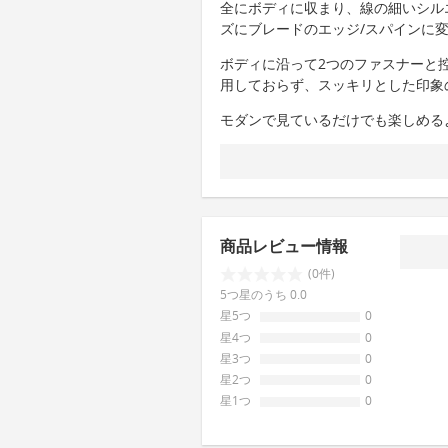
全にボディに収まり、線の細いシル
ズにブレードのエッジ/スパインに
ボディに沿って2つのファスナーと
用しておらず、スッキリとした印象
モダンで見ているだけでも楽しめる
商品レビュー情報
(0件)
5つ星のうち 0.0
星5つ
0
星4つ
0
星3つ
0
星2つ
0
星1つ
0