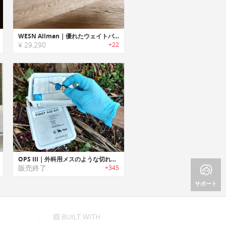
WESN Allman｜優れたウェイトバランス/デザインの多機能EDCポケットナイフ「オールマン」
¥ 29,290
+22
OPS III｜外科用メスのような切れ味のコンパクトポケットナイフ「オプススリー」
販売終了
+345
サポート
BUILT WITH