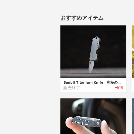
おすすめアイテム
Banbit Titanium Knife｜究極のチタン製キーチェーンナイフ「バンディッド」
販売終了
+619