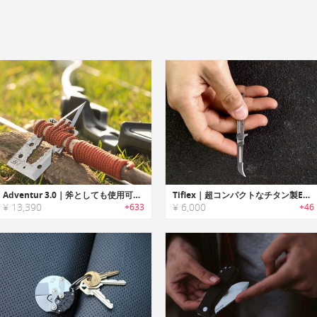
Adventur 3.0｜斧としても使用可能なクレジットカードサイズサバイバルマルチツール「アドベンチャー3.0」
Tiflex｜超コンパクトなチタン製EDCナイフ
¥ 13,390
¥ 6,000
+633
+46