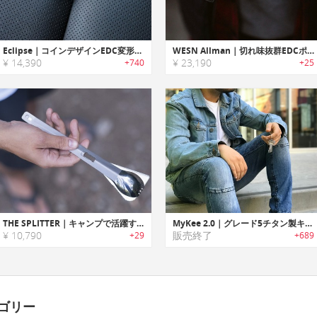
Eclipse｜コインデザインEDC変形ナイフ「イクリプス」
WESN Allman｜切れ味抜群EDCポケットナイフ「オールマン」
¥ 14,390
¥ 23,190
+740
+25
THE SPLITTER｜キャンプで活躍する多機能チタン製ユーテンシル「スプリッター」
MyKee 2.0｜グレード5チタン製キー型マルチツール「マイキー2.0」
¥ 10,790
販売終了
+29
+689
ゴリー