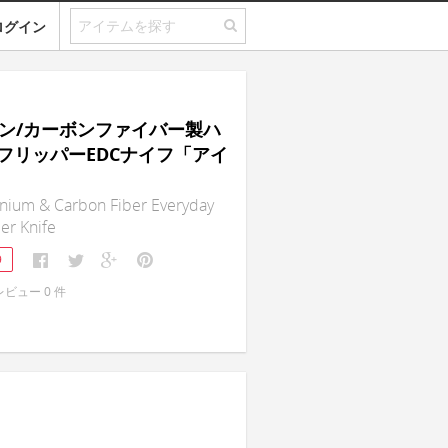
ログイン
タン/カーボンファイバー製ハ
フリッパーEDCナイフ「アイ
anium & Carbon Fiber Everyday
per Knife
9
レビュー
0
件