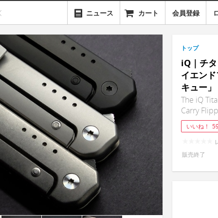
ニュース
カート
会員登録
トップ
iQ｜チ
イエンド
キュー」
The iQ Tit
Carry Flip
いいね！
5
販売終了