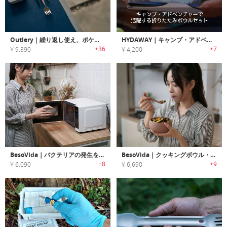
Outlery｜繰り返し使え、ポケットに収納可能なステンレス製折りたたみカトラリー「アウトリー」
HYDAWAY｜キャンプ・アドベンチャーで活躍する折りたたみボウルセット「ハイダウェイ」
+36
+7
¥ 9,390
¥ 4,200
BesoVida｜バクテリアの発生を抑え食器としても使用可能なキッチンユーテンシル「ベソヴィーダ」
BesoVida｜クッキングボウル・食器としても使用可能なシリコン製フードコンテナ「ベソヴィーダ」
+8
+9
¥ 6,090
¥ 6,690