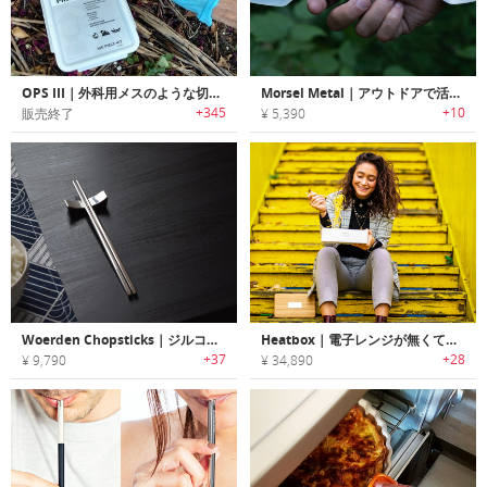
OPS III｜外科用メスのような切れ味のコンパクトポケットナイフ「オプススリー」
Morsel Metal｜アウトドアで活躍する超軽量スポーク「モーセルメタル」
+345
+10
販売終了
¥ 5,390
Woerden Chopsticks｜ジルコニウム・チタン製の高級チョップスティック
Heatbox｜電子レンジが無くても食品を温められる充電式ランチボックス「ヒートボックス」
+37
+28
¥ 9,790
¥ 34,890