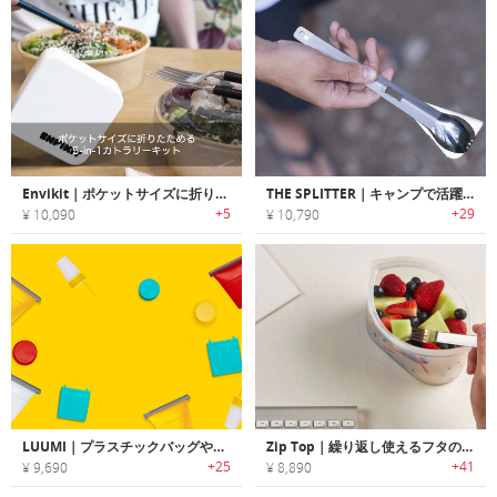
Envikit｜ポケットサイズに折りたためる5-in-1カトラリーキット「エンヴィーキット」
THE SPLITTER｜キャンプで活躍する多機能チタン製ユーテンシル「スプリッター」
+5
+29
¥ 10,090
¥ 10,790
LUUMI｜プラスチックバッグやカップの替わりに繰り返し使用可能なシリコンバッグ/蓋「ルーミ」
Zip Top｜繰り返し使えるフタのいらないジップ式フードコンテナ「ジップトップ」
+25
+41
¥ 9,690
¥ 8,890