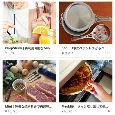
ChopStraw｜再利用可能な2-in-1チョップスティック/ストロー「チョップストロー」
nöni｜1枚のステンレスから作られた調理器具シリーズ「nöni」
+2
+17
¥ 5,790
販売終了
Mini｜完璧な焼き具合で肉調理が楽しめるワイヤレス温度計「ミニ」
MeoMitt｜さっと取り出して使えるエルゴデザインオーブンミット「メオミット」
+10
+6
¥ 10,790
¥ 6,490