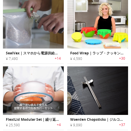
SealVax｜スマホから電源供給するハンドヘルド真空密閉デバイス「シールヴァックス」
Food Wrap｜ラップ・クッキングシート・アルミホイル替りに繰り返し使用可能なシリコンラップ「フードラップ」
+14
+30
¥ 7,490
¥ 4,590
FlexiLid Modular Set｜繰り返し使えて食品を密閉するボウル＆カバーセット
Woerden Chopsticks｜ジルコニウム・チタン製の高級チョップスティック
+4
+37
¥ 25,590
¥ 9,890