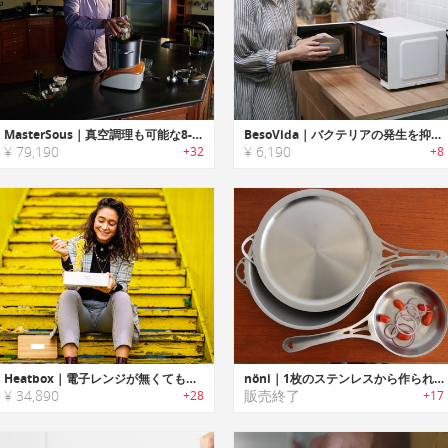
MasterSous｜真空調理も可能な8-in-1スマートクッカー「マスタースー」
BesoVida｜バクテリアの発生を抑え食器としても使用可能なキッチンユーテンシル「ベソヴィーダ」
¥ 79,190
¥ 6,190
+32
+8
Heatbox｜電子レンジが無くても食品を温められる充電式ランチボックス「ヒートボックス」
nöni｜1枚のステンレスから作られた調理器具シリーズ「nöni」
¥ 34,890
販売終了
+28
+17