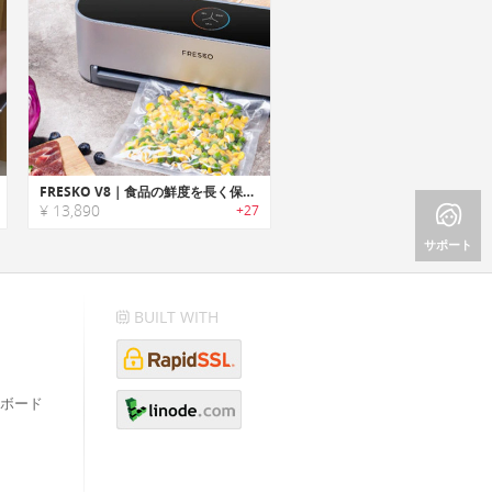
FRESKO V8｜食品の鮮度を長く保つハンズフリーバキュームシーラー「フレスコV8」
¥ 13,890
+27
サポート
BUILT WITH
ボード