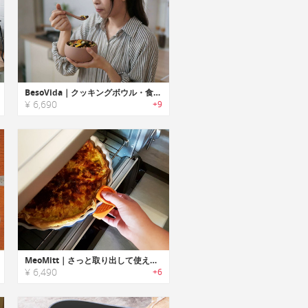
BesoVida｜クッキングボウル・食器としても使用可能なシリコン製フードコンテナ「ベソヴィーダ」
¥ 6,690
+9
MeoMitt｜さっと取り出して使えるエルゴデザインオーブンミット「メオミット」
¥ 6,490
+6