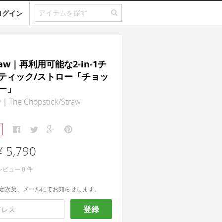
ログイン
raw｜再利用可能な2-in-1チ
ティック/ストロー「チョッ
ー」
｜The Chopstick/Straw
¥ 5,790
レビュー
0
件
定次第、メールにてお知らせします。
登録