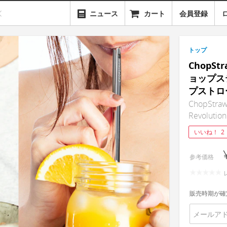
ニュース
カート
会員登録
トップ
ChopSt
ョップス
プストロ
ChopStraw
Revolution
いいね！
2
参考価格
販売時期が確