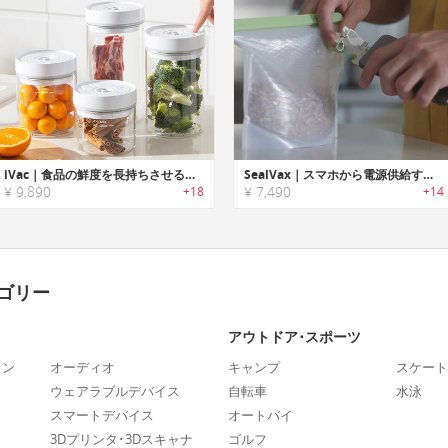
iVac｜食品の鮮度を長持ちさせる自動真空食品コンテナ「アイヴァック」
SealVax｜スマホから電源供給するハンドヘルド真空密閉デバイス「シールヴァックス」
¥ 9,890
¥ 7,490
+18
+14
ゴリー
アウトドア･スポーツ
ォン
オーディオ
キャンプ
スケート
ウェアラブルデバイス
自転車
水泳
スマートデバイス
オートバイ
3Dプリンタ･3Dスキャナ
ゴルフ