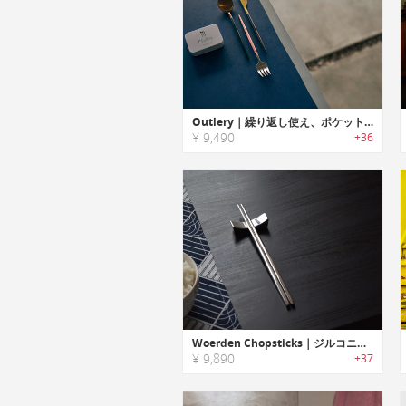
Outlery｜繰り返し使え、ポケットに収納可能なステンレス製折りたたみカトラリー「アウトリー」
¥ 9,490
+36
Woerden Chopsticks｜ジルコニウム・チタン製の高級チョップスティック
¥ 9,890
+37