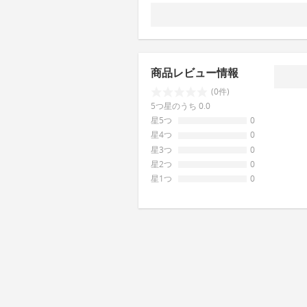
商品レビュー情報
(0件)
5つ星のうち 0.0
星5つ
0
星4つ
0
星3つ
0
星2つ
0
星1つ
0