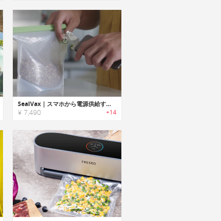
SealVax｜スマホから電源供給するハンドヘルド真空密閉デバイス「シールヴァックス」
¥ 7,490
+14