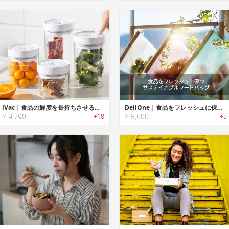
iVac｜食品の鮮度を長持ちさせる自動真空食品コンテナ「アイヴァック」
DeliOne｜食品をフレッシュに保つサステイナブルフードバッグ
¥ 9,790
¥ 5,600
+18
+5