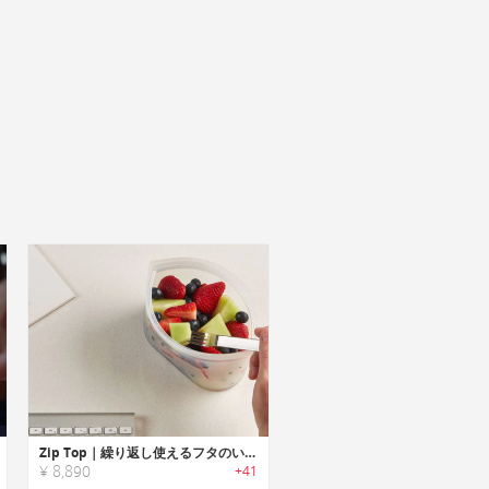
Zip Top｜繰り返し使えるフタのいらないジップ式フードコンテナ「ジップトップ」
¥ 8,890
+41