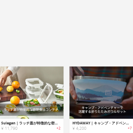
Sulagan｜ラッチ蓋が特徴的な密閉食品コンテナ「スーラガン」
HYDAWAY｜キャンプ・アドベンチャーで活躍する折りたたみボウルセット「ハイダウェイ」
¥ 11,790
¥ 4,200
+2
+7