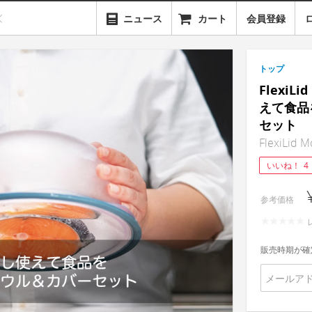
ニュース
カート
会員登録
トップ
FlexiL
えて食品
セット
FlexiLid M
いいね！
4
参考価格
販売時期が確