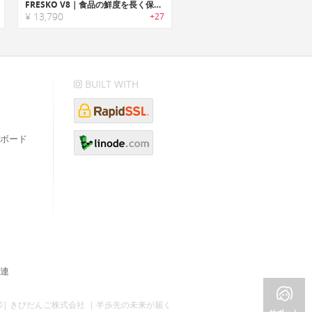
FRESKO V8｜食品の鮮度を長く保つハンズフリーバキュームシーラー「フレスコV8」
¥ 13,790
+27
BUILT WITH
ボード
連
©| きびだんご株式会社 | 半歩先の未来が届く