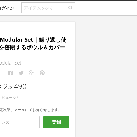
ログイン
id Modular Set｜繰り返し使
を密閉するボウル＆カバー
odular Set
¥ 25,490
レビュー
0
件
定次第、メールにてお知らせします。
登録