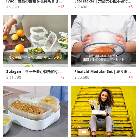
iVac｜食品の鮮度を長持ちさせる自動真空食品コンテナ「アイヴァック」
EcoTracker｜汚染の心配不要で、食品の安全性を瞬時に判断できるフードトラッカー
+18
+3
¥ 9,890
¥ 7,400
Sulagan｜ラッチ蓋が特徴的な密閉食品コンテナ「スーラガン」
FlexiLid Modular Set｜繰り返し使えて食品を密閉するボウル＆カバーセット
+2
+4
¥ 11,790
¥ 25,590