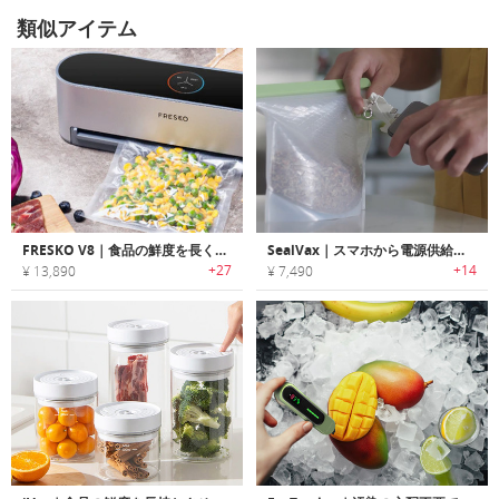
類似アイテム
FRESKO V8｜食品の鮮度を長く保つハンズフリーバキュームシーラー「フレスコV8」
SealVax｜スマホから電源供給するハンドヘルド真空密閉デバイス「シールヴァックス」
+27
+14
¥ 13,890
¥ 7,490