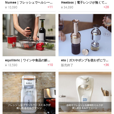
Numee｜フレッシュでヘルシーなランチが楽しめる高機能ランチボックス「ヌーミー」
Heatbox｜電子レンジが無くても食品を温められる充電式ランチボックス「ヒートボックス」
+11
+28
¥ 10,090
¥ 34,890
equilibric｜ワインや食品の鮮度を7倍長持ちさせるユニバーサル真空蓋セット
eto｜ガスやポンプを使わずにワインの風味を1週間フレッシュに保てるデキャンタ「エトー」
+10
+36
¥ 18,590
販売終了