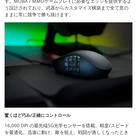
す。MOBA / MMOゲームプレイに必要なエッジを提供するよ
う設計されており、武器からカスタマイズ構築まで全て意の
ままに常に競争で勝ち抜けます。
驚くほど巧み/正確にコントロール
16,000 DPI の最先端5G光学センサーを搭載。精度/スピード
を最適化。迅速に動け、敵を狙え、戦闘が激しくなったとき