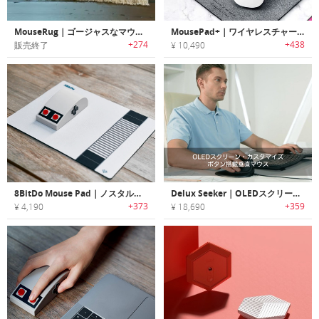
MouseRug｜ゴージャスなマウス用ラグ
MousePad+｜ワイヤレスチャージ機能搭載マウスパッド「マウスパッドプラス」
+274
+438
販売終了
¥ 10,490
8BitDo Mouse Pad｜ノスタルジックなゲームコンソールを彷彿させるマウスパッド
Delux Seeker｜OLEDスクリーン・カスタマイズボタン搭載垂直マウス「デラックスシーカー」
+373
+359
¥ 4,190
¥ 18,690