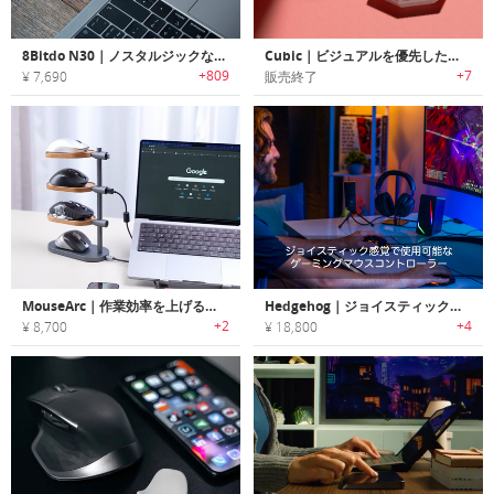
8Bitdo N30｜ノスタルジックなゲームコンソールのようなルックスのワイヤレスマウス
Cubic｜ビジュアルを優先したワイヤレスマウス「キュービック」
+809
+7
¥ 7,690
販売終了
MouseArc｜作業効率を上げる！マルチマウス対応スマートハブ
Hedgehog｜ジョイスティック感覚で使用可能なゲーミングマウスコントローラー「ヘッジホッグ」
+2
+4
¥ 8,700
¥ 18,800