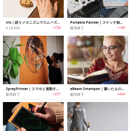
Iris｜絞りメカニズムでスムーズに内径サイズを変更可能なサイクルドローイングツール「アイリス」
Portable Painter｜スケッチ旅行に最適なポータブルパレットセット「ポータブルペインター」
+756
+199
¥ 29,690
販売終了
SprayPrinter｜スマホと連動するウォールペインター「スプレイプリンター」
eBeam Smartpen｜書いたものをリアルタイムでシェア・保存・オーガナイズ可能なスマートペン「イービーム」
+257
+404
販売終了
販売終了