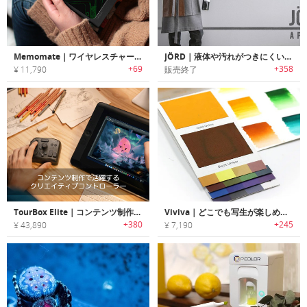
Memomate｜ワイヤレスチャージ機能搭載3-in-1 eライティングタブレット「メモメイト」
JÖRD｜液体や汚れがつきにくいスタイリッシュ5イン1エプロン「ジョード」
+69
+358
¥ 11,790
販売終了
TourBox Elite｜コンテンツ制作で活躍するクリエイティブコントローラー「ツアーボックスエリート」
Viviva｜どこでも写生が楽しめるポケットにフィットする冊子型水彩パレット「ヴィヴィヴァ」
+380
+245
¥ 43,890
¥ 7,190