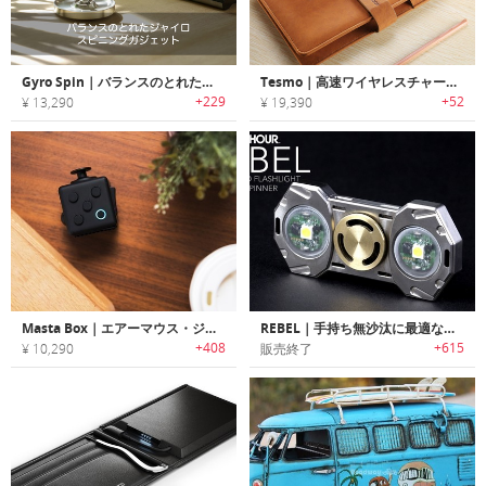
Gyro Spin｜バランスのとれたジャイロスピニングガジェット「ジャイロスピン」
Tesmo｜高速ワイヤレスチャージ機能搭載オールインワンプランナー「テスモ」
+229
+52
¥ 13,290
¥ 19,390
Masta Box｜エアーマウス・ジョイステイック・プレゼンター機能搭載のフィジェッティングガジェット「マスタボックス」
REBEL｜手持ち無沙汰に最適なハンドスピナー搭載フラッシュライト「レベル」
+408
+615
¥ 10,290
販売終了