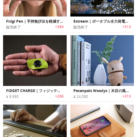
Fidgi Pen｜手持無沙汰を軽減するフィジット機能付きペン「フィジペン」
Estream｜ポータブル水力発電チャージャー「イーストリーム」
+394
+513
販売終了
販売終了
FIDGET CHARGE｜フィジッティングが楽しめるポータブルユニバーサルケーブル「フィジェットチャージ」
Pecanpals Woodys｜木目の風合いが美しいラグジュアリーデザイナーウッドトイ「ペカンパルウッディーズ」
+266
+313
¥ 9,990
¥ 24,590